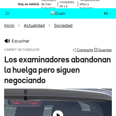
compases
|
|
Hoy es noticia
de San
altas y
de La
Sebastián
tormentas
Blanca
ES
Inicio
Actualidad
Sociedad
Actualidad
Buscador
Política
Escuchar
CARNET DE CONDUCIR
Compartir
Guardar
Cultura
Los examinadores abandonan
la huelga pero siguen
Ikusmiran
negociando
Eguraldia