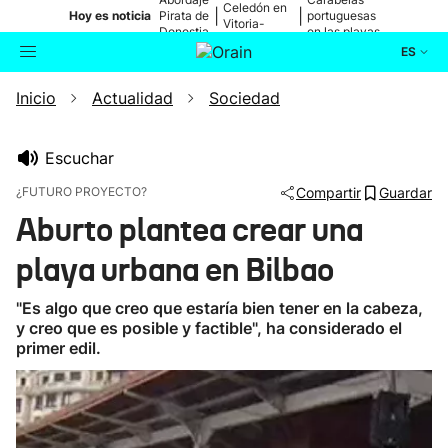
Celedón en
|
|
Hoy es noticia
Pirata de
portuguesas
Vitoria-
Donostia
en las playas
Gasteiz
ES
Inicio
Actualidad
Sociedad
Actualidad
Buscador
Política
Escuchar
¿FUTURO PROYECTO?
Compartir
Guardar
Cultura
Aburto plantea crear una
playa urbana en Bilbao
Ikusmiran
"Es algo que creo que estaría bien tener en la cabeza,
Eguraldia
y creo que es posible y factible", ha considerado el
primer edil.