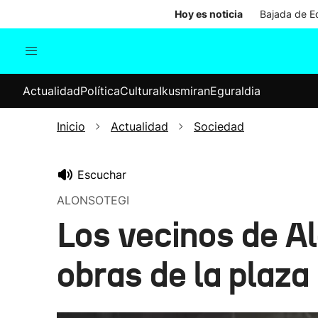
Hoy es noticia
Bajada de Ed
Actualidad
Política
Cul
Actualidad
Política
Cultura
Ikusmiran
Eguraldia
Sociedad
Elecciones
Economía
Inicio
Actualidad
Sociedad
Internacional
Escuchar
ALONSOTEGI
Los vecinos de Al
obras de la plaza