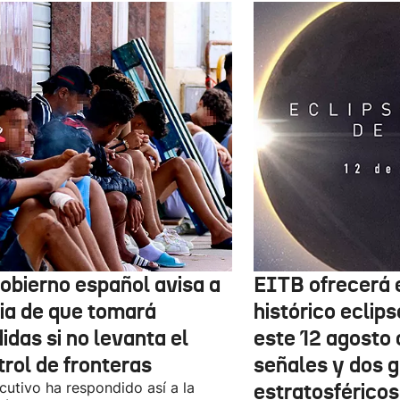
Gobierno español avisa a
EITB ofrecerá e
lia de que tomará
histórico eclips
idas si no levanta el
este 12 agosto 
trol de fronteras
señales y dos 
ecutivo ha respondido así a la
estratosféricos