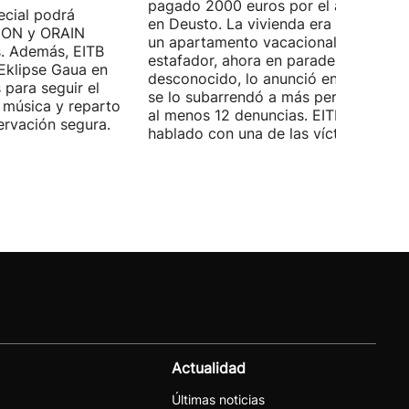
pagado 2000 euros por el alquiler pi
cial podrá
en Deusto. La vivienda era en realida
B ON y ORAIN
un apartamento vacacional. El
s. Además, EITB
estafador, ahora en paradero
 Eklipse Gaua en
desconocido, lo anunció en Idealista 
 para seguir el
se lo subarrendó a más personas. Ha
 música y reparto
al menos 12 denuncias. EITB ha
ervación segura.
hablado con una de las víctimas.
Actualidad
Últimas noticias