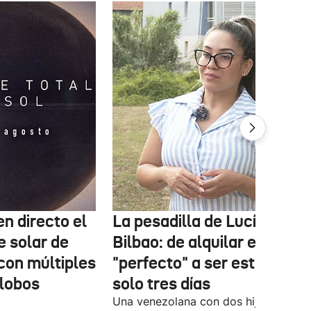
n directo el
La pesadilla de Lucía en
e solar de
Bilbao: de alquilar el piso
con múltiples
"perfecto" a ser estafada e
globos
solo tres días
Una venezolana con dos hijos ha