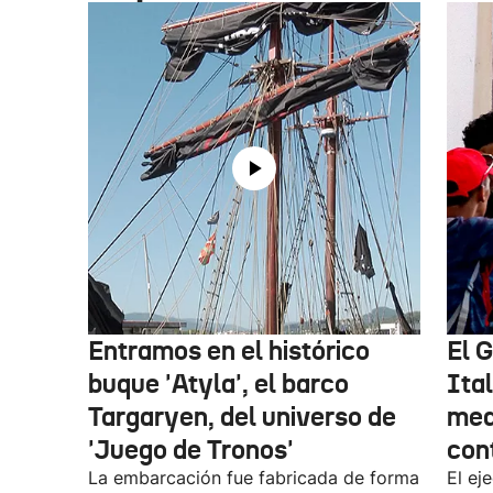
Entramos en el histórico
El 
buque 'Atyla', el barco
Ita
Targaryen, del universo de
med
'Juego de Tronos'
con
La embarcación fue fabricada de forma
El ej