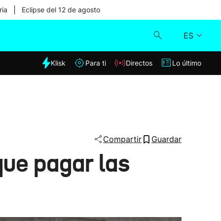
|
ria
Eclipse del 12 de agosto
ES
dia
Klisk
Para ti
Directos
Lo último
Klisk
Directos
Para ti
Compartir
Guardar
que pagar las
Lo último