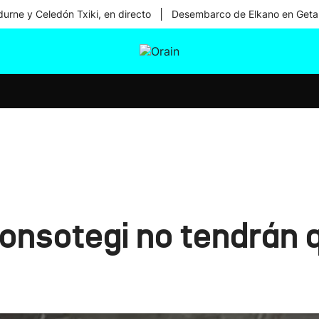
|
urne y Celedón Txiki, en directo
Desembarco de Elkano en Geta
tura
Ikusmiran
Egural
Salud
Tecnología
onsotegi no tendrán 