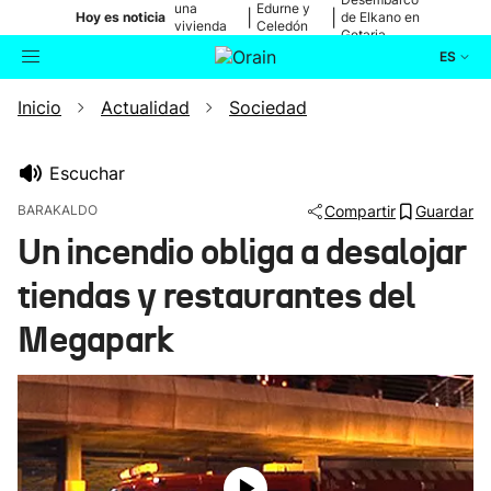
una
Edurne y
|
|
Hoy es noticia
de Elkano en
vivienda
Celedón
Getaria
de Bilbao
Txiki
ES
Inicio
Actualidad
Sociedad
Actualidad
Buscador
Política
Escuchar
BARAKALDO
Compartir
Guardar
Cultura
Un incendio obliga a desalojar
tiendas y restaurantes del
Ikusmiran
Megapark
Eguraldia