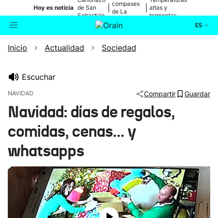
compases
|
|
Hoy es noticia
de San
altas y
de La
Sebastián
tormentas
Blanca
ES
Inicio
Actualidad
Sociedad
Actualidad
Buscador
Política
Escuchar
NAVIDAD
Compartir
Guardar
Cultura
Navidad: días de regalos,
comidas, cenas... y
Ikusmiran
whatsapps
Eguraldia