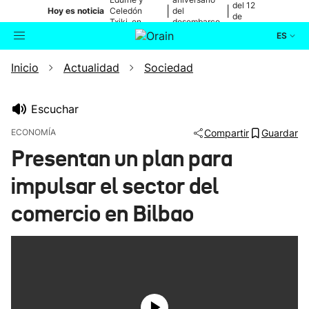
del 12
|
|
Hoy es noticia
Celedón
del
de
Txiki, en
desembarco
agosto
directo
de Elkano
ES
Inicio
Actualidad
Sociedad
Actualidad
Buscador
Política
Escuchar
ECONOMÍA
Compartir
Guardar
Cultura
Presentan un plan para
impulsar el sector del
Ikusmiran
comercio en Bilbao
Eguraldia