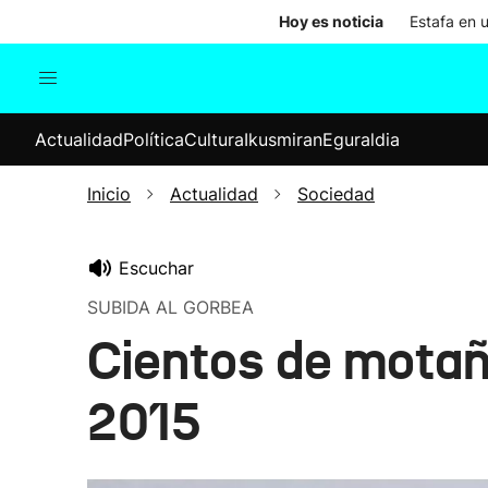
Hoy es noticia
Estafa en 
Actualidad
Política
Cul
Actualidad
Política
Cultura
Ikusmiran
Eguraldia
Sociedad
Elecciones
Economía
Inicio
Actualidad
Sociedad
Internacional
Escuchar
SUBIDA AL GORBEA
Cientos de motañ
2015