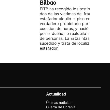
Bilbao
EITB ha recogido los testimonios de
dos de las víctimas del fraude. El
estafador alquiló el piso en Airbnb a 
verdadero propietario por tres días. 
cuestión de horas, y haciéndose pasa
por el dueño, lo realquiló a una doce
de personas. La Ertzaintza investiga 
sucedido y trata de localizar al
estafador.
Actualidad
Últimas noticias
Guerra de Ucrania