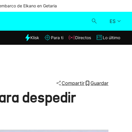
mbarco de Elkano en Getaria
ES
dia
Klisk
Para ti
Directos
Lo último
Klisk
Directos
Para ti
Compartir
Guardar
ara despedir
Lo último