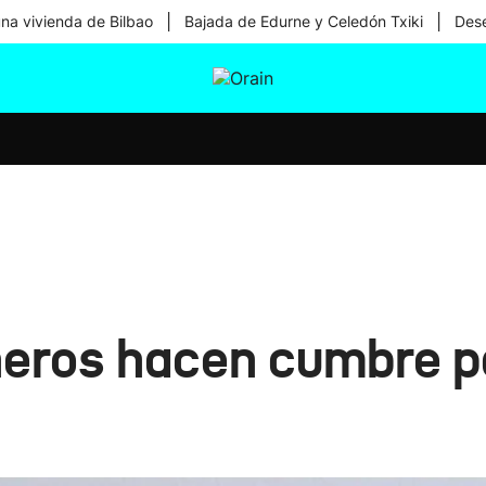
|
|
una vivienda de Bilbao
Bajada de Edurne y Celedón Txiki
Dese
tura
Ikusmiran
Egural
Salud
Tecnología
eros hacen cumbre p