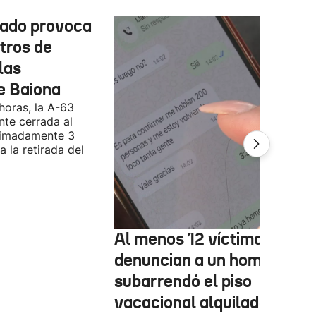
cado provoca
tros de
las
e Baiona
 horas, la A-63
te cerrada al
ximadamente 3
 la retirada del
Al menos 12 víctimas
denuncian a un hombre qu
subarrendó el piso
vacacional alquilado en