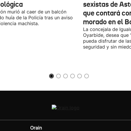
cológica
sexistas de Ast
rón murió al caer de un balcón
que contará co
o huía de la Policía tras un aviso
morado en el B
iolencia machista.
La concejala de Igua
Oyarbide, desea que 
pueda disfrutar de la
seguridad y sin miedo
Orain