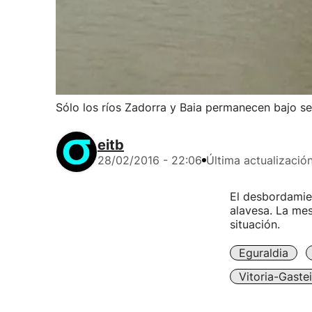
Sólo los ríos Zadorra y Baia permanecen bajo s
eitb
28/02/2016 - 22:06
Última actualizació
El desbordamien
alavesa. La mes
situación.
Eguraldia
Vitoria-Gaste