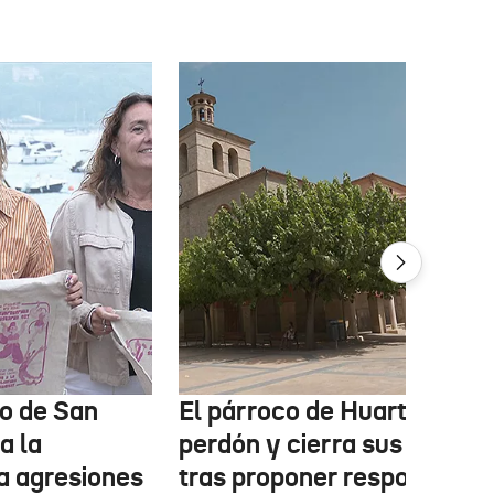
o de San
El párroco de Huarte pide
a la
perdón y cierra sus redes
a agresiones
tras proponer responder c