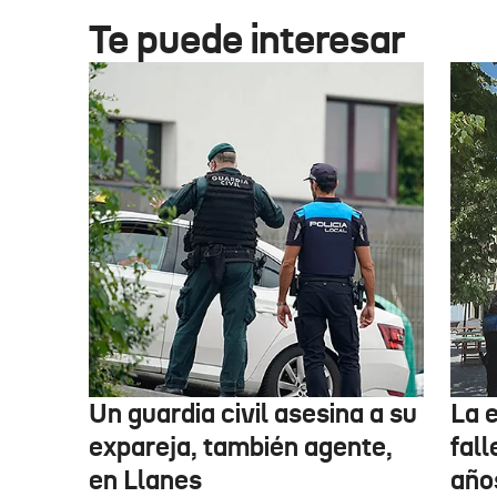
Te puede interesar
Un guardia civil asesina a su
La 
expareja, también agente,
fall
en Llanes
años