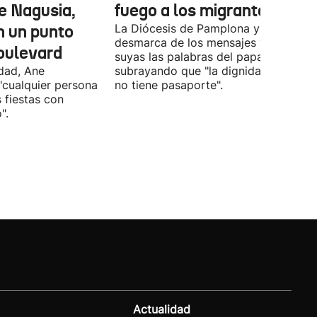
e Nagusia,
fuego a los migrantes
n un punto
La Diócesis de Pamplona y Tudela se
desmarca de los mensajes y hace
oulevard
suyas las palabras del papa
ldad, Ane
subrayando que "la dignidad humana
"cualquier persona
no tiene pasaporte".
s fiestas con
".
Actualidad