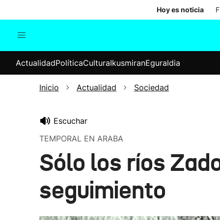
Hoy es noticia
F
Actualidad
Política
Cul
Actualidad
Política
Cultura
Ikusmiran
Eguraldia
Sociedad
Elecciones
Economía
Inicio
Actualidad
Sociedad
Internacional
Escuchar
TEMPORAL EN ARABA
Sólo los ríos Za
seguimiento