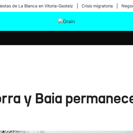
|
|
iestas de La Blanca en Vitoria-Gasteiz
Crisis migratoria
Negoc
tura
Ikusmiran
Egural
Salud
Tecnología
dorra y Baia permanec