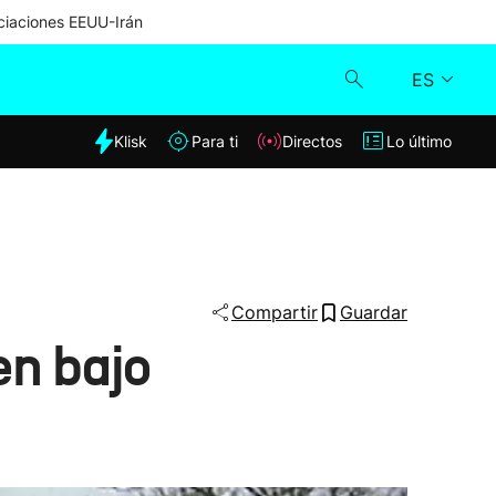
iaciones EEUU-Irán
ES
dia
Klisk
Para ti
Directos
Lo último
Klisk
Directos
Para ti
Compartir
Guardar
en bajo
Lo último