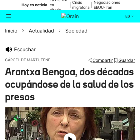
Crisis
Negociaciones
|
|
Hoy es noticia
en
migratoria
EEUU-Irán
Vitoria-
Gasteiz
ES
Inicio
Actualidad
Sociedad
Actualidad
Buscador
Política
Escuchar
CÁRCEL DE MARTUTENE
Compartir
Guardar
Cultura
Arantxa Bengoa, dos décadas
ocupándose de la salud de los
Ikusmiran
presos
Eguraldia