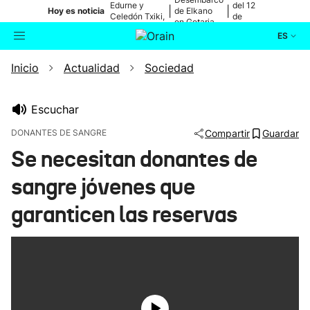
Edurne y
del 12
|
|
Hoy es noticia
de Elkano
Celedón Txiki,
de
en Getaria
en directo
agosto
ES
Inicio
Actualidad
Sociedad
Actualidad
Buscador
Política
Escuchar
DONANTES DE SANGRE
Compartir
Guardar
Cultura
Se necesitan donantes de
sangre jóvenes que
Ikusmiran
garanticen las reservas
Eguraldia