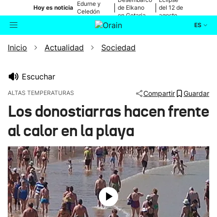
Edurne y
|
|
Hoy es noticia
de Elkano
del 12 de
Celedón
en Getaria
agosto
Txiki
ES
Inicio
Actualidad
Sociedad
Actualidad
Buscador
Política
Escuchar
ALTAS TEMPERATURAS
Compartir
Guardar
Cultura
Los donostiarras hacen frente
al calor en la playa
Ikusmiran
Eguraldia