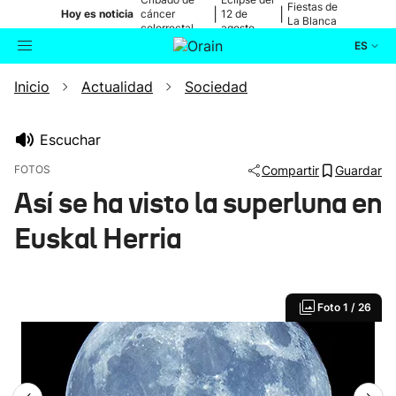
Fiestas de
|
|
Hoy es noticia
cáncer
12 de
La Blanca
colorrectal
agosto
ES
Inicio
Actualidad
Sociedad
Actualidad
Buscador
Política
Escuchar
FOTOS
Compartir
Guardar
Cultura
Así se ha visto la superluna en
Euskal Herria
Ikusmiran
Eguraldia
Foto
1 / 26