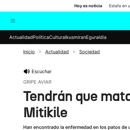
Hoy es noticia
Estafa en 
Actualidad
Política
Cul
Actualidad
Política
Cultura
Ikusmiran
Eguraldia
Sociedad
Elecciones
Economía
Inicio
Actualidad
Sociedad
Internacional
Escuchar
GRIPE AVIAR
Tendrán que matar
Mitikile
Han encontrado la enfermedad en los patos de u