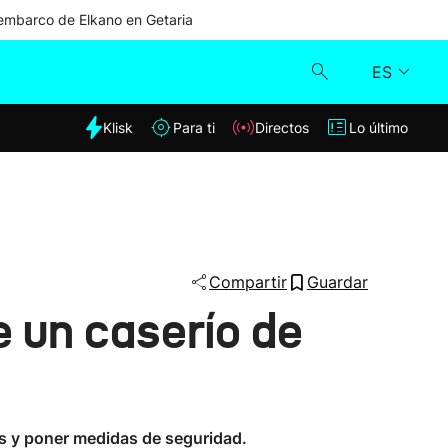
mbarco de Elkano en Getaria
ES
dia
Klisk
Para ti
Directos
Lo último
Klisk
Directos
Para ti
Compartir
Guardar
e un caserío de
Lo último
es y poner medidas de seguridad.