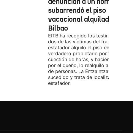
denuncian a un hombre qu
subarrendó el piso
vacacional alquilado en
Bilbao
EITB ha recogido los testimonios de
dos de las víctimas del fraude. El
estafador alquiló el piso en Airbnb a 
verdadero propietario por tres días. 
cuestión de horas, y haciéndose pasa
por el dueño, lo realquiló a una doce
de personas. La Ertzaintza investiga 
sucedido y trata de localizar al
estafador.