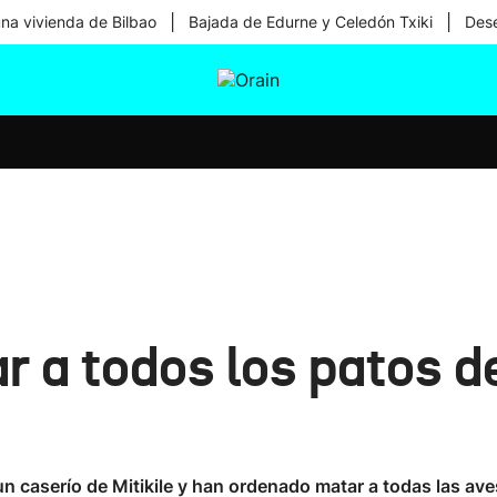
|
|
una vivienda de Bilbao
Bajada de Edurne y Celedón Txiki
Dese
tura
Ikusmiran
Egural
Salud
Tecnología
 a todos los patos d
n caserío de Mitikile y han ordenado matar a todas las av