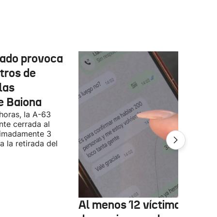
cado provoca
tros de
las
e Baiona
 horas, la A-63
te cerrada al
ximadamente 3
 la retirada del
Al menos 12 víctimas