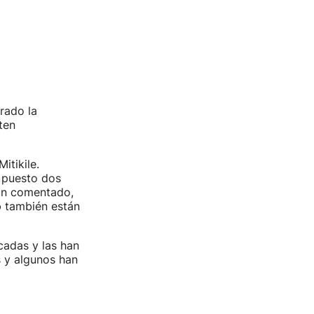
rado la
ten
itikile.
n puesto dos
han comentado,
o
también están
adas y las han
 y algunos han