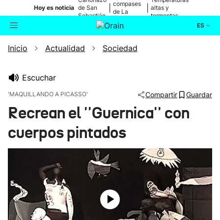
compases
|
|
Hoy es noticia
de San
altas y
de La
Sebastián
tormentas
Blanca
ES
Inicio
Actualidad
Sociedad
Actualidad
Buscador
Política
Escuchar
'MAQUILLANDO A PICASSO'
Compartir
Guardar
Cultura
Recrean el ''Guernica'' con
cuerpos pintados
Ikusmiran
Eguraldia