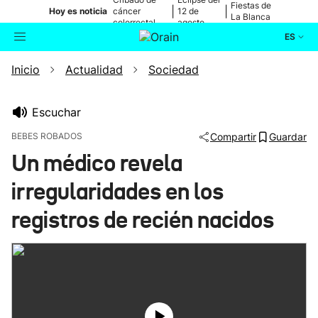
Fiestas de
|
|
Hoy es noticia
cáncer
12 de
La Blanca
colorrectal
agosto
ES
Inicio
Actualidad
Sociedad
Actualidad
Buscador
Política
Escuchar
BEBES ROBADOS
Compartir
Guardar
Cultura
Un médico revela
irregularidades en los
Ikusmiran
registros de recién nacidos
Eguraldia