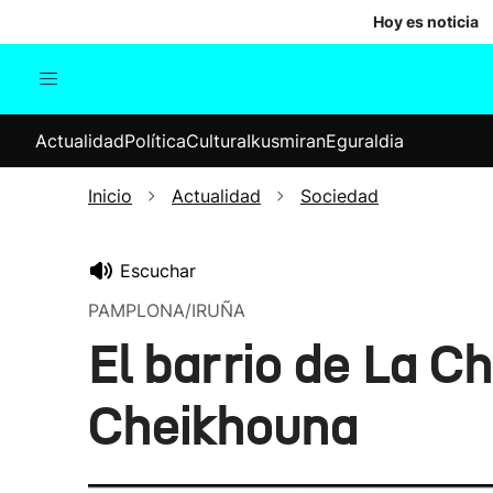
Hoy es noticia
Actualidad
Política
Cul
Actualidad
Política
Cultura
Ikusmiran
Eguraldia
Sociedad
Elecciones
Economía
Inicio
Actualidad
Sociedad
Internacional
Escuchar
PAMPLONA/IRUÑA
El barrio de La C
Cheikhouna