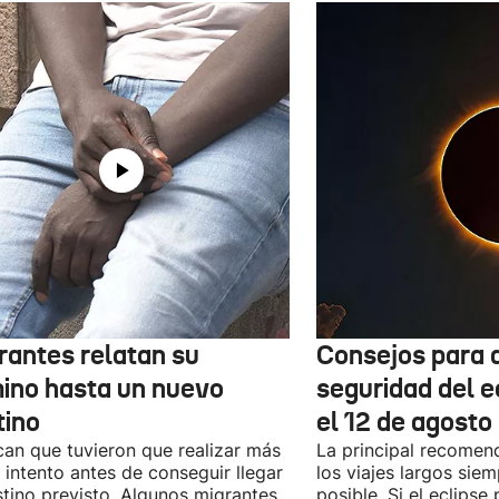
rantes relatan su
Consejos para d
ino hasta un nuevo
seguridad del e
tino
el 12 de agosto
can que tuvieron que realizar más
La principal recomend
 intento antes de conseguir llegar
los viajes largos sie
stino previsto. Algunos migrantes
posible. Si el eclipse