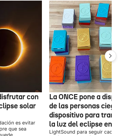
isfrutar con
La ONCE pone a disposició
clipse solar
de las personas ciegas un
dispositivo para transform
ación es evitar
la luz del eclipse en sonido
mpre que sea
LightSound para seguir cada fase del
 puede