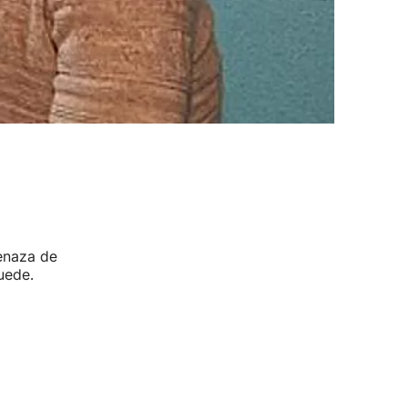
enaza de
uede.