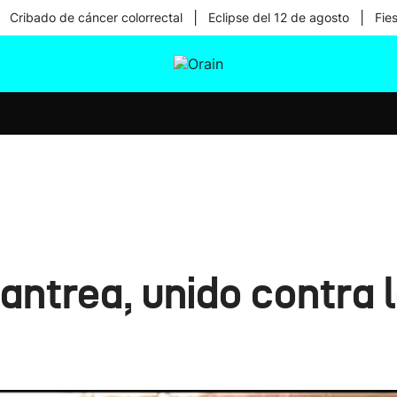
|
|
Cribado de cáncer colorrectal
Eclipse del 12 de agosto
Fie
tura
Ikusmiran
Egural
Salud
Tecnología
hantrea, unido contra 