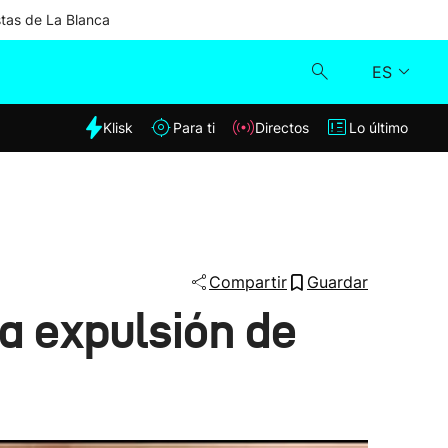
stas de La Blanca
ES
dia
Klisk
Para ti
Directos
Lo último
Klisk
Directos
Para ti
Compartir
Guardar
la expulsión de
Lo último