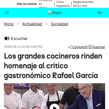
Crisis
Negociaciones
|
|
Hoy es noticia
en
migratoria
EEUU-Irán
Vitoria-
Gasteiz
ES
Inicio
Actualidad
Sociedad
Actualidad
Buscador
Política
Escuchar
CENA DE LUJO EN GASTEIZ
Compartir
Guardar
Cultura
Los grandes cocineros rinden
homenaje al crítico
Ikusmiran
gastronómico Rafael García
Eguraldia