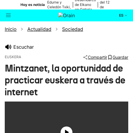
Edurne y
del 12
|
|
Hoy es noticia
de Elkano
Celedón Txiki,
de
en Getaria
en directo
agosto
ES
Inicio
Actualidad
Sociedad
Actualidad
Buscador
Política
Escuchar
EUSKERA
Compartir
Guardar
Cultura
Mintzanet, la oportunidad de
practicar euskera a través de
Ikusmiran
internet
Eguraldia