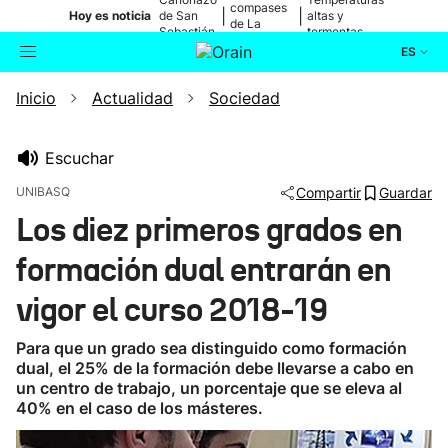
compases
|
|
Hoy es noticia
de San
altas y
de La
Sebastián
tormentas
Blanca
ES
Inicio
Actualidad
Sociedad
Actualidad
Buscador
Política
Escuchar
UNIBASQ
Compartir
Guardar
Cultura
Los diez primeros grados en
formación dual entrarán en
Ikusmiran
vigor el curso 2018-19
Eguraldia
Para que un grado sea distinguido como formación
dual, el 25% de la formación debe llevarse a cabo en
un centro de trabajo, un porcentaje que se eleva al
40% en el caso de los másteres.