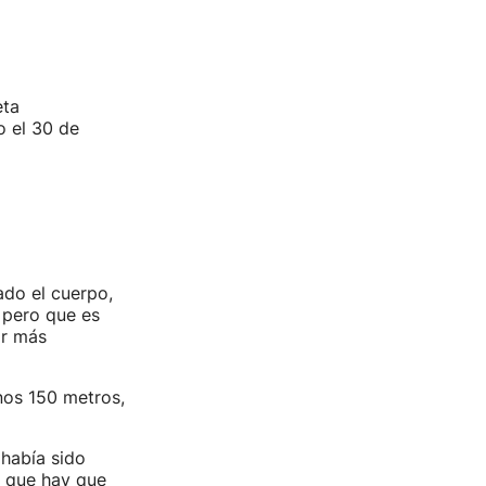
eta
o el 30 de
ado el cuerpo,
 pero que es
ar más
nos 150 metros,
había sido
n que hay que