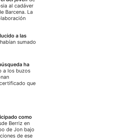
psia al cadáver
de Barcena. La
olaboración
ucido a las
e habían sumado
 búsqueda ha
o a los buzos
onan
 certificado que
ticipado como
de Berriz en
po de Jon bajo
aciones de ese