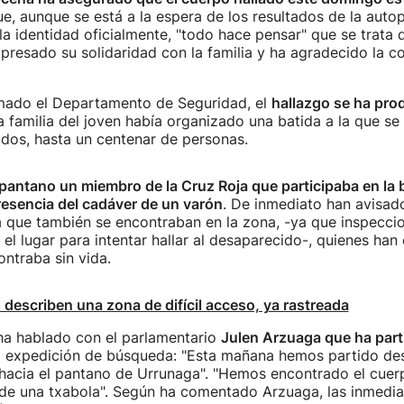
que, aunque se está a la espera de los resultados de la auto
la identidad oficialmente, "todo hace pensar" que se trata 
presado su solidaridad con la familia y ha agradecido la c
mado el Departamento de Seguridad, el
hallazgo se ha prod
La familia del joven había organizado una batida a la que s
dos, hasta un centenar de personas.
 pantano un miembro de la Cruz Roja que participaba en la
resencia del cadáver de un varón
. De inmediato han avisad
a que también se encontraban en la zona, -ya que inspecci
el lugar para intentar hallar al desaparecido-, quienes han
ontraba sin vida.
 describen una zona de difícil acceso, ya rastreada
ha hablado con el parlamentario
Julen Arzuaga que ha par
 expedición de búsqueda: "Esta mañana hemos partido des
hacia el pantano de Urrunaga". "Hemos encontrado el cuer
 de una txabola". Según ha comentado Arzuaga, las inmedi