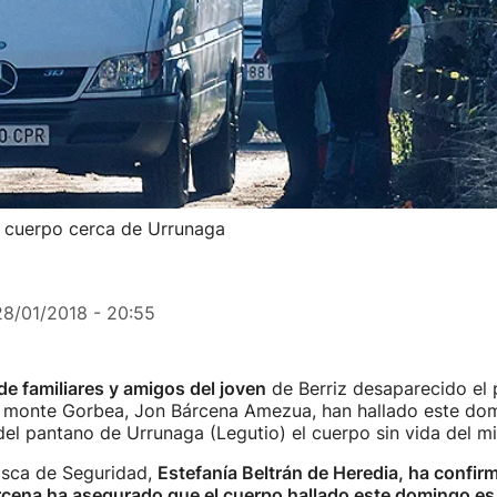
u cuerpo cerca de Urrunaga
28/01/2018 - 20:55
de familiares y amigos del joven
de Berriz desaparecido el
l monte Gorbea, Jon Bárcena Amezua, han hallado este dom
el pantano de Urrunaga (Legutio) el cuerpo sin vida del m
asca de Seguridad,
Estefanía Beltrán de Heredia, ha confi
rcena ha asegurado que el cuerpo hallado este domingo es 