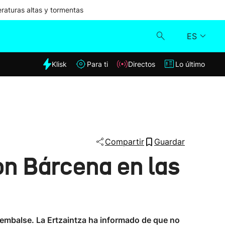
aturas altas y tormentas
ES
dia
Klisk
Para ti
Directos
Lo último
Klisk
Directos
Para ti
Compartir
Guardar
on Bárcena en las
Lo último
l embalse. La Ertzaintza ha informado de que no