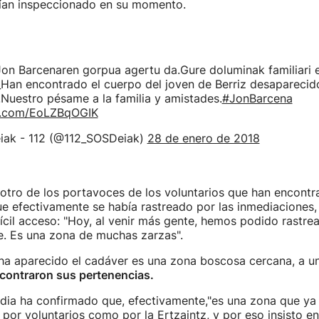
bían inspeccionado en su momento.
Jon Barcenaren gorpua agertu da.Gure doluminak familiari 
_Han encontrado el cuerpo del joven de Berriz desaparecid
Nuestro pésame a la familia y amistades.
#JonBarcena
er.com/EoLZBqOGIK
ak - 112 (@112_SOSDeiak)
28 de enero de 2018
 otro de los portavoces de los voluntarios que han encontr
e efectivamente se había rastreado por las inmediaciones,
ícil acceso: "Hoy, al venir más gente, hemos podido rastre
. Es una zona de muchas zarzas".
 ha aparecido el cadáver es una zona boscosa cercana, a u
contraron sus pertenencias.
dia ha confirmado que, efectivamente,"es una zona que ya 
 por voluntarios como por la Ertzaintz, y por eso insisto e