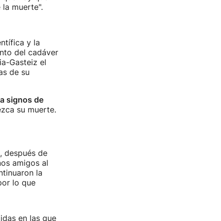
 la muerte".
ntífica y la
ento del cadáver
ia-Gasteiz el
as de su
a signos de
ezca su muerte.
, después de
nos amigos al
ntinuaron la
por lo que
idas en las que