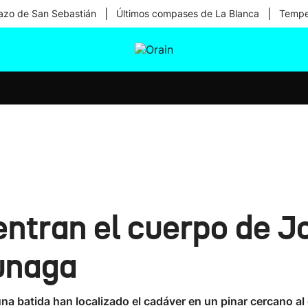
|
|
zo de San Sebastián
Últimos compases de La Blanca
Temper
tura
Ikusmiran
Egural
Salud
Tecnología
entran el cuerpo de J
unaga
na batida han localizado el cadáver en un pinar cercano a