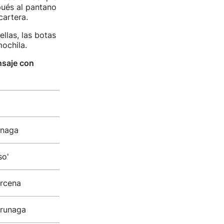
pués al pantano
cartera.
ellas, las botas
ochila.
saje con
unaga
so'
árcena
rrunaga