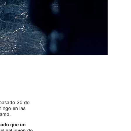
 pasado 30 de
ingo en las
ismo.
rmado que un
el del joven
de