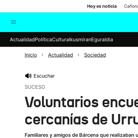
Hoy es noticia
Cañona
Actualidad
Política
Cul
Actualidad
Política
Cultura
Ikusmiran
Eguraldia
Sociedad
Elecciones
Economía
Inicio
Actualidad
Sociedad
Internacional
Escuchar
SUCESO
Voluntarios encu
cercanías de Urr
Familiares y amigos de Bárcena que realizaban u