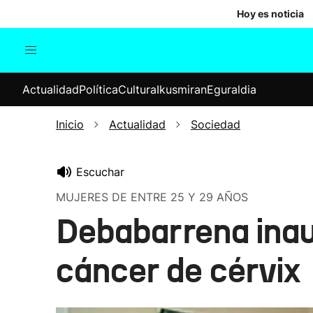
Hoy es noticia
Actualidad
Política
Cul
Actualidad
Política
Cultura
Ikusmiran
Eguraldia
Sociedad
Elecciones
Economía
Inicio
Actualidad
Sociedad
Internacional
Escuchar
MUJERES DE ENTRE 25 Y 29 AÑOS
Debabarrena inau
cáncer de cérvix