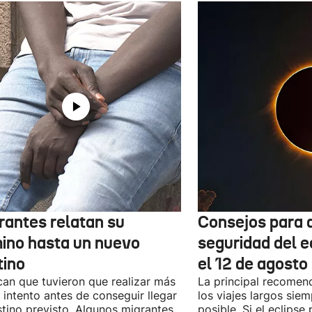
rantes relatan su
Consejos para d
ino hasta un nuevo
seguridad del e
tino
el 12 de agosto
can que tuvieron que realizar más
La principal recomend
 intento antes de conseguir llegar
los viajes largos sie
stino previsto. Algunos migrantes
posible. Si el eclipse