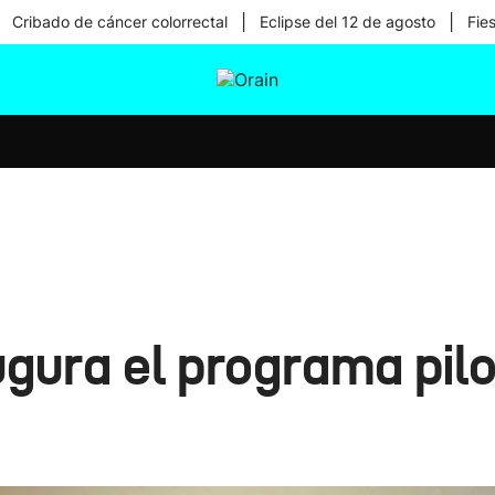
|
|
Cribado de cáncer colorrectal
Eclipse del 12 de agosto
Fie
tura
Ikusmiran
Egural
Salud
Tecnología
gura el programa pilo