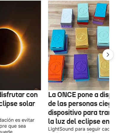
isfrutar con
La ONCE pone a disposició
clipse solar
de las personas ciegas un
dispositivo para transform
ación es evitar
la luz del eclipse en sonido
mpre que sea
LightSound para seguir cada fase del
 puede