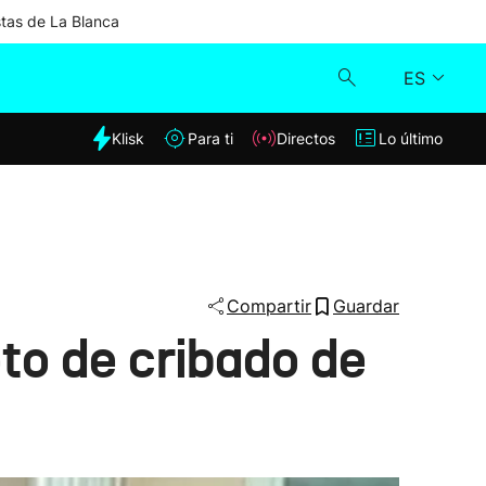
stas de La Blanca
ES
dia
Klisk
Para ti
Directos
Lo último
Klisk
Directos
Para ti
Compartir
Guardar
to de cribado de
Lo último