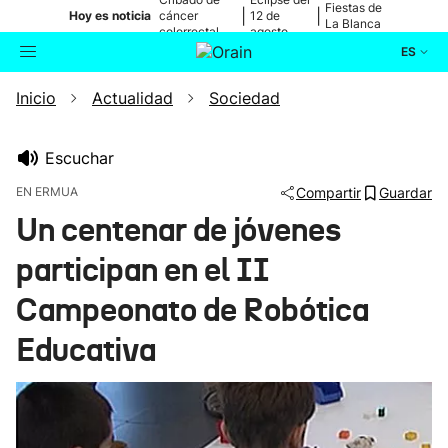
Fiestas de
|
|
Hoy es noticia
cáncer
12 de
La Blanca
colorrectal
agosto
ES
Inicio
Actualidad
Sociedad
Actualidad
Buscador
Política
Escuchar
EN ERMUA
Compartir
Guardar
Cultura
Un centenar de jóvenes
participan en el II
Ikusmiran
Campeonato de Robótica
Eguraldia
Educativa