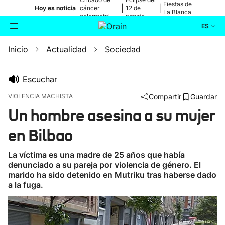
Fiestas de
|
|
Hoy es noticia
cáncer
12 de
La Blanca
colorrectal
agosto
ES
Inicio
Actualidad
Sociedad
Actualidad
Buscador
Política
Escuchar
VIOLENCIA MACHISTA
Compartir
Guardar
Cultura
Un hombre asesina a su mujer
en Bilbao
Ikusmiran
La víctima es una madre de 25 años que había
Eguraldia
denunciado a su pareja por violencia de género. El
marido ha sido detenido en Mutriku tras haberse dado
a la fuga.