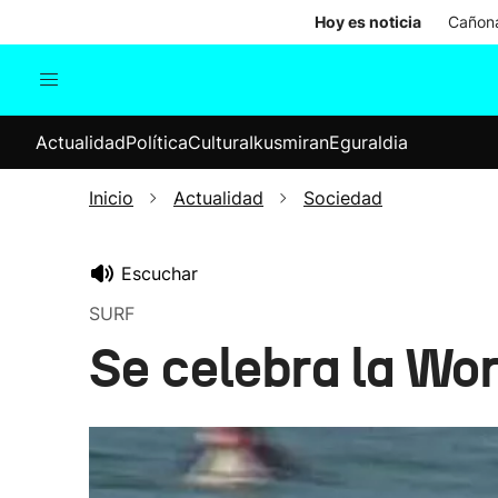
Hoy es noticia
Cañona
Actualidad
Política
Cul
Actualidad
Política
Cultura
Ikusmiran
Eguraldia
Sociedad
Elecciones
Economía
Inicio
Actualidad
Sociedad
Internacional
Escuchar
SURF
Se celebra la Wo