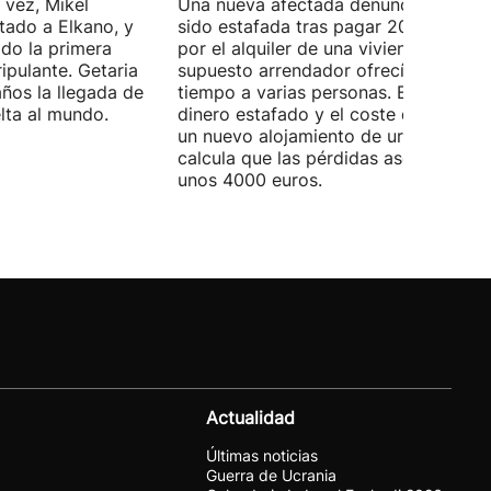
 vez, Mikel
Una nueva afectada denuncia haber
tado a Elkano, y
sido estafada tras pagar 2000 euros
ido la primera
por el alquiler de una vivienda que el
ipulante. Getaria
supuesto arrendador ofrecía al mism
ños la llegada de
tiempo a varias personas. Entre el
elta al mundo.
dinero estafado y el coste de encontr
un nuevo alojamiento de urgencia,
calcula que las pérdidas ascienden a
unos 4000 euros.
Actualidad
Últimas noticias
Guerra de Ucrania