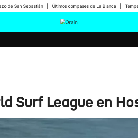
|
|
zo de San Sebastián
Últimos compases de La Blanca
Temper
tura
Ikusmiran
Egural
Salud
Tecnología
rld Surf League en H