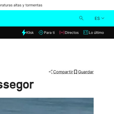
aturas altas y tormentas
ES
dia
Klisk
Para ti
Directos
Lo último
Klisk
Directos
Para ti
Compartir
Guardar
ossegor
Lo último