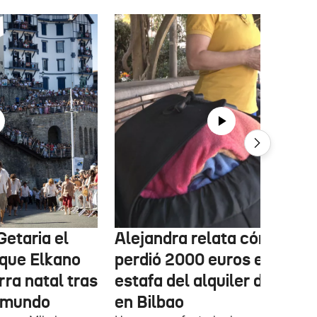
Getaria el
Alejandra relata cómo
que Elkano
perdió 2000 euros en la
rra natal tras
estafa del alquiler de un pi
l mundo
en Bilbao