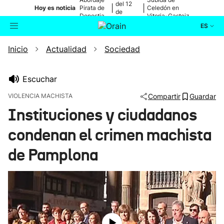
del 12
|
|
Hoy es noticia
Pirata de
Celedón en
de
Donostia
Vitoria-Gasteiz
agosto
ES
Inicio
Actualidad
Sociedad
Actualidad
Buscador
Política
Escuchar
VIOLENCIA MACHISTA
Compartir
Guardar
Cultura
Instituciones y ciudadanos
condenan el crimen machista
Ikusmiran
de Pamplona
Eguraldia