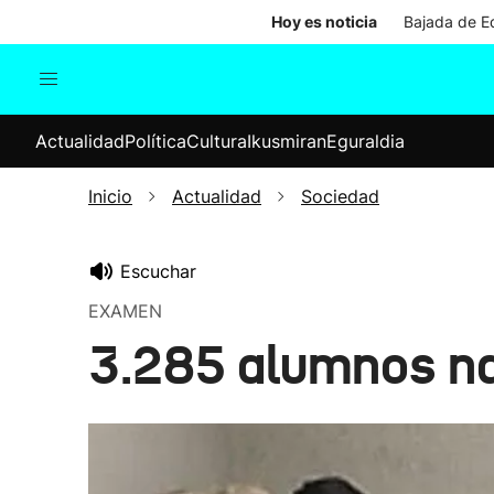
Hoy es noticia
Bajada de Ed
Actualidad
Política
Cul
Actualidad
Política
Cultura
Ikusmiran
Eguraldia
Sociedad
Elecciones
Economía
Inicio
Actualidad
Sociedad
Internacional
Escuchar
EXAMEN
3.285 alumnos na