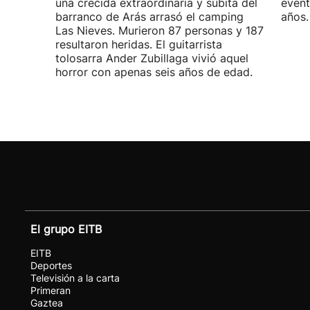
una crecida extraordinaria y súbita del
event
barranco de Arás arrasó el camping
años.
Las Nieves. Murieron 87 personas y 187
resultaron heridas. El guitarrista
tolosarra Ander Zubillaga vivió aquel
horror con apenas seis años de edad.
El grupo EITB
EITB
Deportes
Televisión a la carta
Primeran
Gaztea