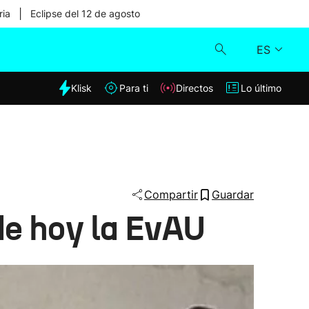
|
ria
Eclipse del 12 de agosto
ES
dia
Klisk
Para ti
Directos
Lo último
Klisk
Directos
Para ti
Compartir
Guardar
de hoy la EvAU
Lo último