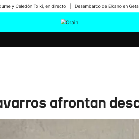
|
urne y Celedón Txiki, en directo
Desembarco de Elkano en Geta
tura
Ikusmiran
Egural
Salud
Tecnología
varros afrontan des