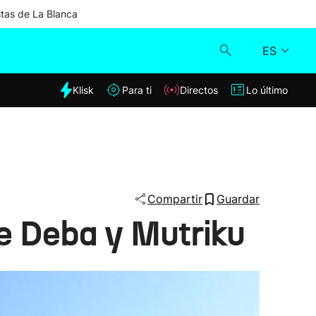
stas de La Blanca
ES
dia
Klisk
Para ti
Directos
Lo último
Klisk
Directos
Para ti
Compartir
Guardar
re Deba y Mutriku
Lo último