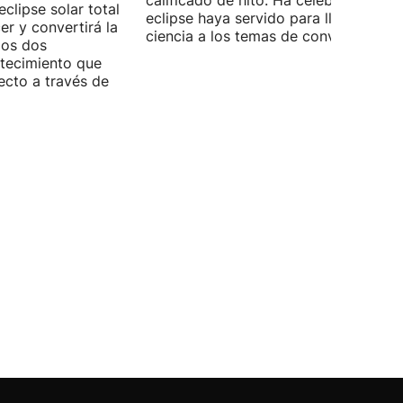
calificado de hito. Ha celebrado que 
eclipse solar total
eclipse haya servido para llevar la
r y convertirá la
ciencia a los temas de conversación.
los dos
ntecimiento que
ecto a través de