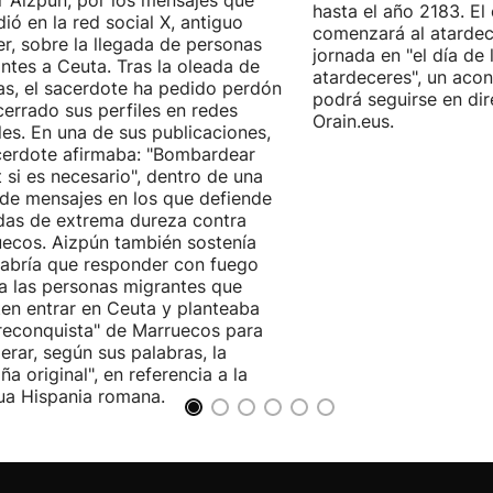
r Aizpún, por los mensajes que
hasta el año 2183. El 
dió en la red social X, antiguo
comenzará al atardece
er, sobre la llegada de personas
jornada en "el día de 
ntes a Ceuta. Tras la oleada de
atardeceres", un aco
cas, el sacerdote ha pedido perdón
podrá seguirse en dir
cerrado sus perfiles en redes
Orain.eus.
les. En una de sus publicaciones,
cerdote afirmaba: "Bombardear
 si es necesario", dentro de una
 de mensajes en los que defiende
as de extrema dureza contra
ecos. Aizpún también sostenía
abría que responder con fuego
a las personas migrantes que
ten entrar en Ceuta y planteaba
reconquista" de Marruecos para
erar, según sus palabras, la
ña original", en referencia a la
ua Hispania romana.