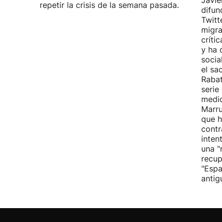
Javie
repetir la crisis de la semana pasada.
difun
Twitt
migra
críti
y ha 
socia
el sa
Rabat
serie
medid
Marru
que h
contr
inten
una "
recup
"Espa
antig