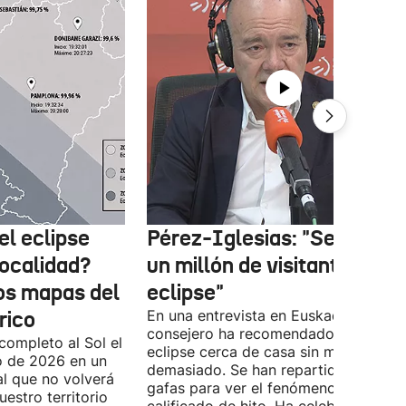
el eclipse
Pérez-Iglesias: "Se esper
localidad?
un millón de visitantes por 
los mapas del
eclipse"
rico
En una entrevista en Euskadi Irratia, e
consejero ha recomendado ver el
completo al Sol el
eclipse cerca de casa sin moverse
o de 2026 en un
demasiado. Se han repartido miles d
l que no volverá
gafas para ver el fenómeno que ya h
estro territorio