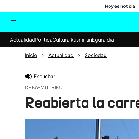
Hoy es noticia
Actualidad
Política
Cul
Actualidad
Política
Cultura
Ikusmiran
Eguraldia
Sociedad
Elecciones
Economía
Inicio
Actualidad
Sociedad
Internacional
Escuchar
DEBA-MUTRIKU
Reabierta la carr