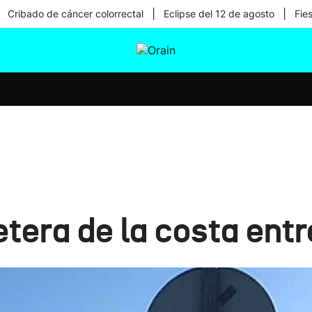
|
|
Cribado de cáncer colorrectal
Eclipse del 12 de agosto
Fie
tura
Ikusmiran
Egural
Salud
Tecnología
etera de la costa ent