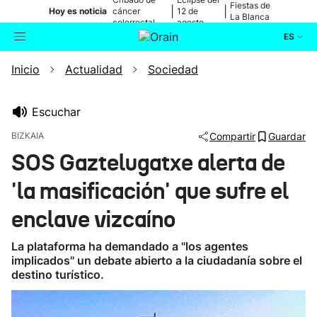
Fiestas de
|
|
Hoy es noticia
cáncer
12 de
La Blanca
colorrectal
agosto
ES
Inicio
Actualidad
Sociedad
Actualidad
Buscador
Política
Escuchar
BIZKAIA
Compartir
Guardar
Cultura
SOS Gaztelugatxe alerta de
'la masificación' que sufre el
Ikusmiran
enclave vizcaíno
Eguraldia
La plataforma ha demandado a "los agentes
implicados" un debate abierto a la ciudadanía sobre el
destino turístico.