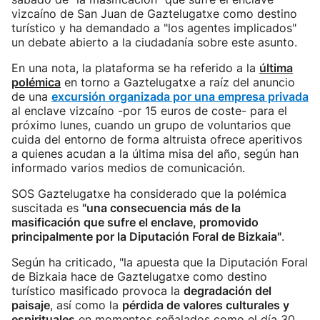
vizcaíno de San Juan de Gaztelugatxe como destino
turístico y ha demandado a "los agentes implicados"
un debate abierto a la ciudadanía sobre este asunto.
En una nota, la plataforma se ha referido a la
última
polémica
en torno a Gaztelugatxe a raíz del anuncio
de una
excursión organizada por una empresa privada
al enclave vizcaíno -por 15 euros de coste- para el
próximo lunes, cuando un grupo de voluntarios que
cuida del entorno de forma altruista ofrece aperitivos
a quienes acudan a la última misa del año, según han
informado varios medios de comunicación.
SOS Gaztelugatxe ha considerado que la polémica
suscitada es
"una consecuencia más de la
masificación que sufre el enclave, promovido
principalmente por la Diputación Foral de Bizkaia"
.
Según ha criticado, "la apuesta que la Diputación Foral
de Bizkaia hace de Gaztelugatxe como destino
turístico masificado provoca la
degradación del
paisaje
, así como la
pérdida de valores culturales y
espirituales
en momentos señalados como el día 30