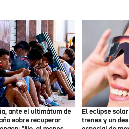
ia, ante el ultimátum de
El eclipse sola
aña sobre recuperar
trenes y un des
engen: "No, al menos
especial de mov