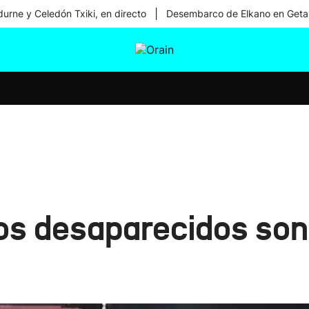
|
urne y Celedón Txiki, en directo
Desembarco de Elkano en Geta
tura
Ikusmiran
Egural
Salud
Tecnología
s desaparecidos son 