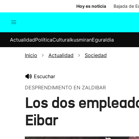
Hoy es noticia
Bajada de Ed
Actualidad
Política
Cul
Actualidad
Política
Cultura
Ikusmiran
Eguraldia
Sociedad
Elecciones
Economía
Inicio
Actualidad
Sociedad
Internacional
Escuchar
DESPRENDIMIENTO EN ZALDIBAR
Los dos empleado
Eibar