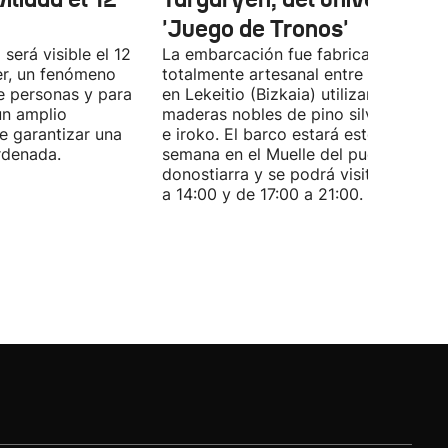
'Juego de Tronos'
 será visible el 12
La embarcación fue fabricada de for
er, un fenómeno
totalmente artesanal entre 1980 y 19
e personas y para
en Lekeitio (Bizkaia) utilizando
un amplio
maderas nobles de pino silvestre, rob
de garantizar una
e iroko. El barco estará este fin de
rdenada.
semana en el Muelle del puerto
donostiarra y se podrá visitar de 11:0
a 14:00 y de 17:00 a 21:00.