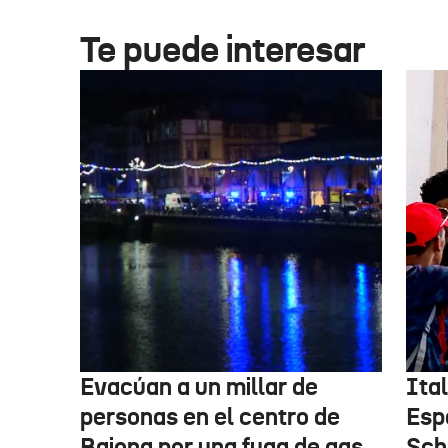
Te puede interesar
Evacúan a un millar de
Ital
personas en el centro de
Esp
Baiona por una fuga de gas
Sch