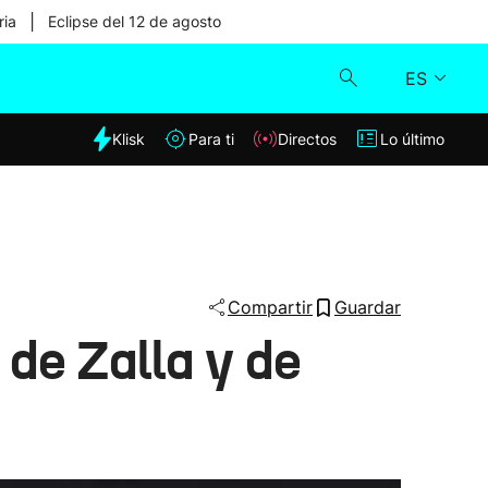
|
ria
Eclipse del 12 de agosto
ES
dia
Klisk
Para ti
Directos
Lo último
Klisk
Directos
Para ti
Compartir
Guardar
de Zalla y de
Lo último