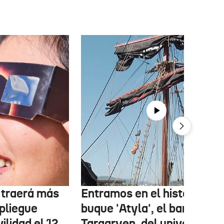
r traerá más
Entramos en el histórico
pliegue
buque 'Atyla', el barco
ilidad el 12
Targaryen, del universo de