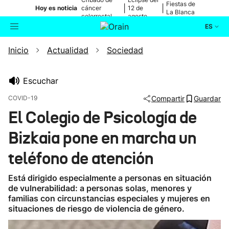
Fiestas de
|
|
Hoy es noticia
cáncer
12 de
La Blanca
colorrectal
agosto
ES
Inicio
Actualidad
Sociedad
Actualidad
Buscador
Política
Escuchar
COVID-19
Compartir
Guardar
Cultura
El Colegio de Psicología de
Bizkaia pone en marcha un
Ikusmiran
teléfono de atención
Eguraldia
Está dirigido especialmente a personas en situación
de vulnerabilidad: a personas solas, menores y
familias con circunstancias especiales y mujeres en
situaciones de riesgo de violencia de género.