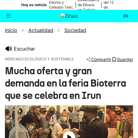
Edurne y
del 12
|
|
Hoy es noticia
de Elkano
Celedón Txiki,
de
en Getaria
en directo
agosto
ES
Inicio
Actualidad
Sociedad
Actualidad
Buscador
Política
Escuchar
MERCADO ECOLÓGICO Y SOSTENIBLE
Compartir
Guardar
Cultura
Mucha oferta y gran
demanda en la feria Bioterra
Ikusmiran
que se celebra en Irun
Eguraldia