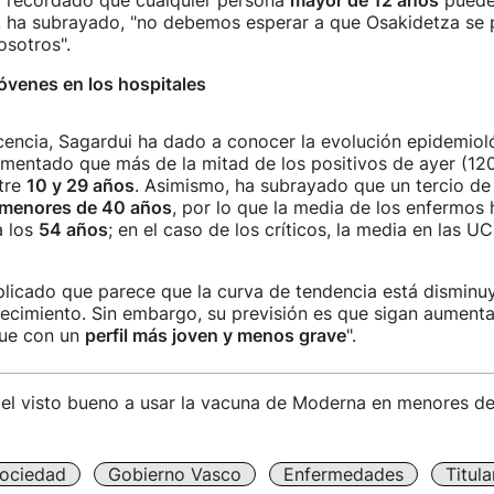
a recordado que cualquier persona
mayor de 12 años
puede 
ue, ha subrayado, "no debemos esperar a que Osakidetza se
osotros".
óvenes en los hospitales
encia, Sagardui ha dado a conocer la evolución epidemiol
amentado que más de la mitad de los positivos de ayer (12
tre
10 y 29 años
. Asimismo, ha subrayado que un tercio de
menores de 40 años
, por lo que la media de los enfermos 
a los
54 años
; en el caso de los críticos, la media en las U
plicado que parece que la curva de tendencia está disminu
ecimiento. Sin embargo, su previsión es que sigan aument
que con un
perfil más joven y menos grave
".
el visto bueno a usar la vacuna de Moderna en menores de
ociedad
Gobierno Vasco
Enfermedades
Titul