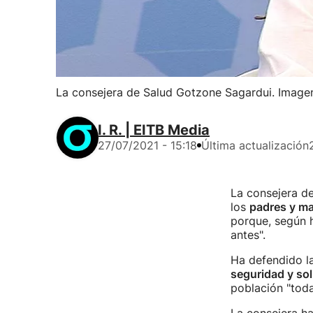
La consejera de Salud Gotzone Sagardui. Image
I. R. | EITB Media
27/07/2021 - 15:18
Última actualización
La consejera d
los
padres y m
porque, según 
antes".
Ha defendido l
seguridad y sol
población "toda