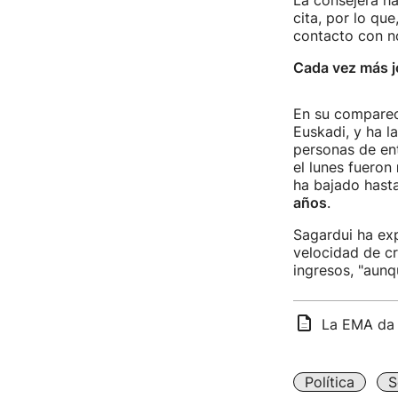
La consejera h
cita, por lo q
contacto con n
Cada vez más j
En su comparec
Euskadi, y ha l
personas de en
el lunes fueron
ha bajado hast
años
.
Sagardui ha ex
velocidad de cr
ingresos, "aun
La EMA da 
Política
S