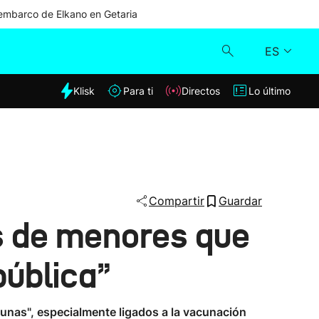
mbarco de Elkano en Getaria
ES
dia
Klisk
Para ti
Directos
Lo último
Klisk
Directos
Para ti
Compartir
Guardar
es de menores que
Lo último
pública”
unas", especialmente ligados a la vacunación