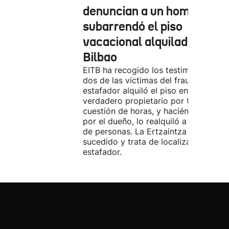
denuncian a un hombre qu
subarrendó el piso
vacacional alquilado en
Bilbao
EITB ha recogido los testimonios de
dos de las víctimas del fraude. El
estafador alquiló el piso en Airbnb a 
verdadero propietario por tres días. 
cuestión de horas, y haciéndose pasa
por el dueño, lo realquiló a una doce
de personas. La Ertzaintza investiga 
sucedido y trata de localizar al
estafador.