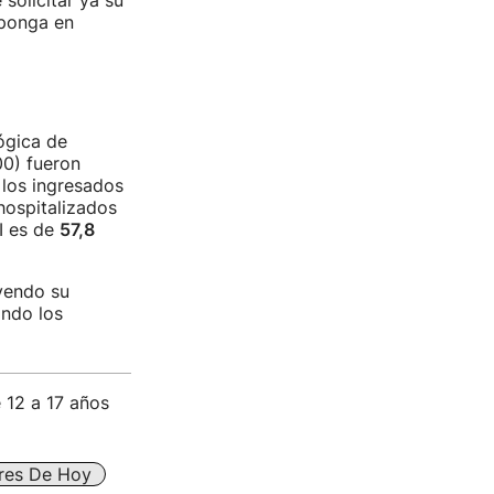
solicitar ya su
 ponga en
ógica de
00) fueron
 los ingresados
hospitalizados
CI es de
57,8
yendo su
ando los
 12 a 17 años
ares De Hoy