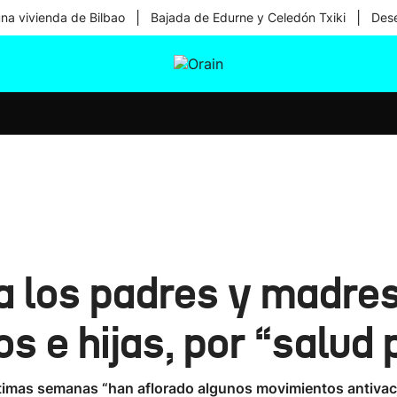
|
|
una vivienda de Bilbao
Bajada de Edurne y Celedón Txiki
Dese
tura
Ikusmiran
Egural
Salud
Tecnología
 a los padres y madr
s e hijas, por “salud 
ltimas semanas “han aflorado algunos movimientos antivac