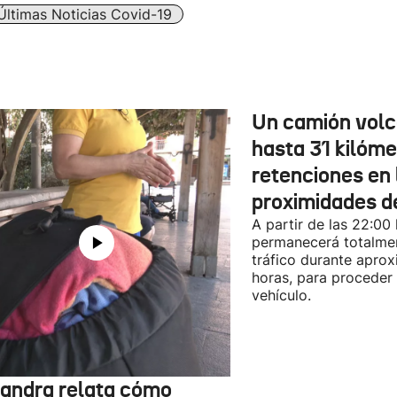
Últimas Noticias Covid-19
Un camión vol
hasta 31 kilóme
retenciones en 
proximidades d
A partir de las 22:00
permanecerá totalmen
tráfico durante apro
horas, para proceder a
vehículo.
jandra relata cómo