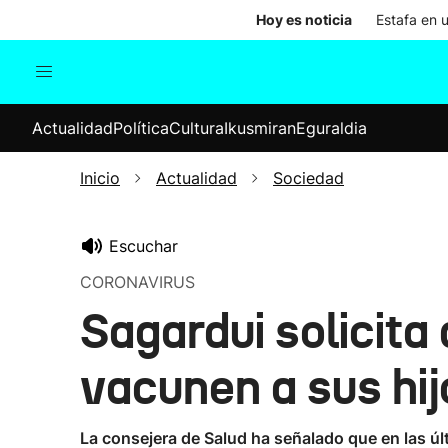
Hoy es noticia
Estafa en 
Actualidad
Política
Cul
Actualidad
Política
Cultura
Ikusmiran
Eguraldia
Sociedad
Elecciones
Economía
Inicio
Actualidad
Sociedad
Internacional
Escuchar
CORONAVIRUS
Sagardui solicita
vacunen a sus hijo
La consejera de Salud ha señalado que en las ú