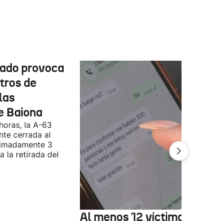
cado provoca
tros de
las
e Baiona
 horas, la A-63
te cerrada al
ximadamente 3
 la retirada del
Al menos 12 víctimas