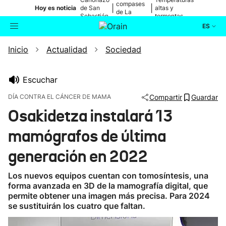
compases
|
|
Hoy es noticia
de San
altas y
de La
Sebastián
tormentas
Blanca
ES
Inicio
Actualidad
Sociedad
Actualidad
Buscador
Política
Escuchar
DÍA CONTRA EL CÁNCER DE MAMA
Compartir
Guardar
Cultura
Osakidetza instalará 13
mamógrafos de última
Ikusmiran
generación en 2022
Eguraldia
Los nuevos equipos cuentan con tomosíntesis, una
forma avanzada en 3D de la mamografía digital, que
permite obtener una imagen más precisa. Para 2024
se sustituirán los cuatro que faltan.