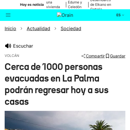
una
Edurne y
|
|
Hoy es noticia
de Elkano en
vivienda
Celedón
Getaria
de Bilbao
Txiki
ES
Inicio
Actualidad
Sociedad
Actualidad
Buscador
Política
Escuchar
VOLCÁN
Compartir
Guardar
Cultura
Cerca de 1000 personas
evacuadas en La Palma
Ikusmiran
podrán regresar hoy a sus
Eguraldia
casas