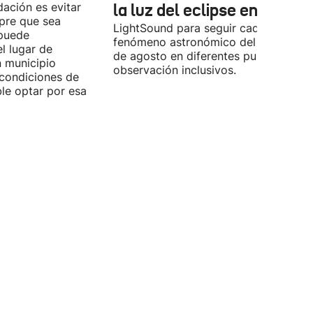
ación es evitar
la luz del eclipse en sonido
mpre que sea
LightSound para seguir cada fase del
 puede
fenómeno astronómico del próximo 1
l lugar de
de agosto en diferentes puntos de
n municipio
observación inclusivos.
condiciones de
ible optar por esa