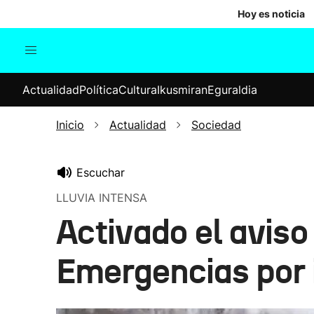
Hoy es noticia
Actualidad
Política
Cul
Actualidad
Política
Cultura
Ikusmiran
Eguraldia
Sociedad
Elecciones
Economía
Inicio
Actualidad
Sociedad
Internacional
Escuchar
LLUVIA INTENSA
Activado el aviso
Emergencias por 