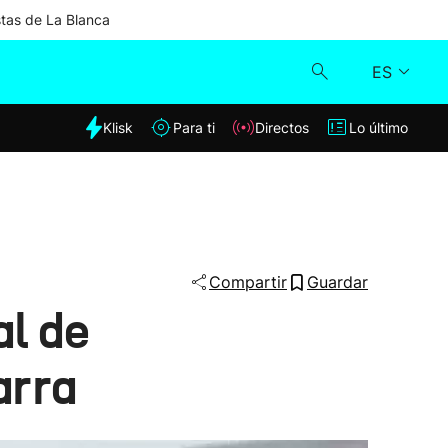
stas de La Blanca
ES
dia
Klisk
Para ti
Directos
Lo último
Klisk
Directos
Para ti
Compartir
Guardar
al de
Lo último
arra