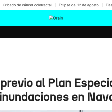
|
|
Cribado de cáncer colorrectal
Eclipse del 12 de agosto
Fie
tura
Ikusmiran
Egural
Salud
Tecnología
 previo al Plan Especi
inundaciones en Nav