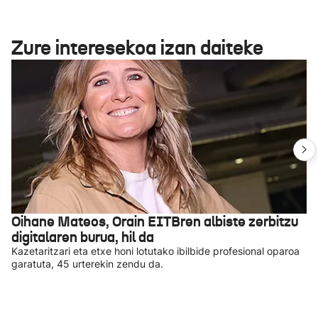
Zure interesekoa izan daiteke
Oihane Mateos, Orain EITBren albiste zerbitzu
digitalaren burua, hil da
Kazetaritzari eta etxe honi lotutako ibilbide profesional oparoa
garatuta, 45 urterekin zendu da.