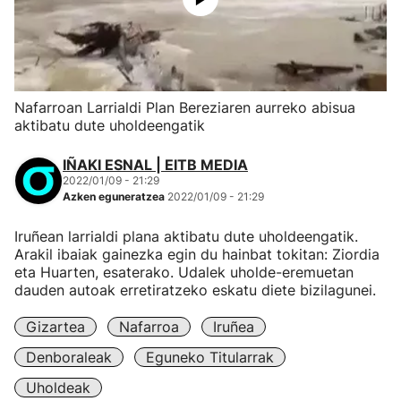
Nafarroan Larrialdi Plan Bereziaren aurreko abisua
aktibatu dute uholdeengatik
IÑAKI ESNAL | EITB MEDIA
2022/01/09 - 21:29
Azken eguneratzea
2022/01/09 - 21:29
Iruñean larrialdi plana aktibatu dute uholdeengatik.
Arakil ibaiak gainezka egin du hainbat tokitan: Ziordia
eta Huarten, esaterako. Udalek uholde-eremuetan
dauden autoak erretiratzeko eskatu diete bizilagunei.
Gizartea
Nafarroa
Iruñea
Denboraleak
Eguneko Titularrak
Uholdeak