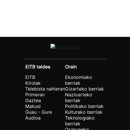
EITB taldea
Orain
EITB
Ekonomiako
Kirolak
berriak
Telebista nahieran
Gizarteko berriak
Primeran
Nazioarteko
Gaztea
berriak
Makusi
Politikako berriak
Guau - Gure
Kulturako berriak
Audioa
Teknologiako
berriak
Osasuneko