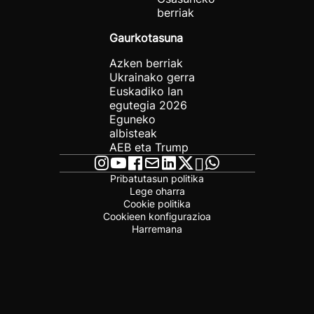
berriak
Gaurkotasuna
Azken berriak
Ukrainako gerra
Euskadiko lan
egutegia 2026
Eguneko
albisteak
AEB eta Trump
Pribatutasun politika
Lege oharra
Cookie politika
Cookieen konfigurazioa
Harremana