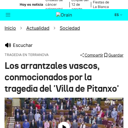
Fiestas de
|
|
Hoy es noticia
cáncer
12 de
La Blanca
colorrectal
agosto
ES
Inicio
Actualidad
Sociedad
Actualidad
Buscador
Política
Escuchar
TRAGEDIA EN TERRANOVA
Compartir
Guardar
Cultura
Los arrantzales vascos,
conmocionados por la
Ikusmiran
tragedia del 'Villa de Pitanxo'
Eguraldia