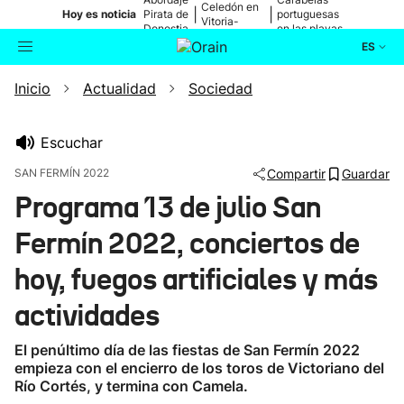
Celedón en
|
|
Hoy es noticia
Pirata de
portuguesas
Vitoria-
Donostia
en las playas
Gasteiz
ES
Inicio
Actualidad
Sociedad
Actualidad
Buscador
Política
Escuchar
SAN FERMÍN 2022
Compartir
Guardar
Cultura
Programa 13 de julio San
Fermín 2022, conciertos de
Ikusmiran
hoy, fuegos artificiales y más
Eguraldia
actividades
El penúltimo día de las fiestas de San Fermín 2022
empieza con el encierro de los toros de Victoriano del
Río Cortés, y termina con Camela.