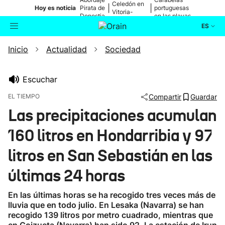
Celedón en
|
|
Hoy es noticia
Pirata de
portuguesas
Vitoria-
Donostia
en las playas
Gasteiz
ES
Inicio
Actualidad
Sociedad
Actualidad
Buscador
Política
Escuchar
EL TIEMPO
Compartir
Guardar
Cultura
Las precipitaciones acumulan
160 litros en Hondarribia y 97
Ikusmiran
litros en San Sebastián en las
Eguraldia
últimas 24 horas
En las últimas horas se ha recogido tres veces más de
lluvia que en todo julio. En Lesaka (Navarra) se han
recogido 139 litros por metro cuadrado, mientras que