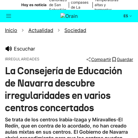
compases
|
|
Hoy es noticia
de San
altas y
de La
Sebastián
tormentas
Blanca
ES
Inicio
Actualidad
Sociedad
Actualidad
Buscador
Política
Escuchar
IRREGULARIDADES
Compartir
Guardar
Cultura
La Consejería de Educación
de Navarra descubre
Ikusmiran
irregularidades en varios
Eguraldia
centros concertados
Se trata de los centros Irabia-Izaga y Miravalles-El
Redín, que en contra de lo acordado, no han creado
aulas mixtas en sus centros. El Gobierno de Navarra