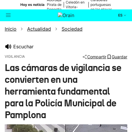
Celedón en
|
|
Hoy es noticia
Pirata de
portuguesas
Vitoria-
Donostia
en las playas
Gasteiz
ES
Inicio
Actualidad
Sociedad
Actualidad
Buscador
Política
Escuchar
VIGILANCIA
Compartir
Guardar
Cultura
Las cámaras de vigilancia se
convierten en una
Ikusmiran
herramienta fundamental
Eguraldia
para la Policía Municipal de
Pamplona