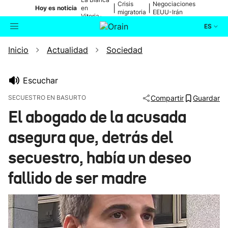
Crisis
Negociaciones
|
|
Hoy es noticia
en
migratoria
EEUU-Irán
Vitoria-
Gasteiz
ES
Inicio
Actualidad
Sociedad
Actualidad
Buscador
Política
Escuchar
SECUESTRO EN BASURTO
Compartir
Guardar
Cultura
El abogado de la acusada
asegura que, detrás del
Ikusmiran
secuestro, había un deseo
Eguraldia
fallido de ser madre