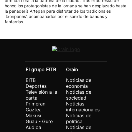
ofrenda floral a la patrona de la ciudad. Tras el aurresku de
honor, los protagonistas de la jornada se han desplazado hasta
la panadería Artepan para disfrutar de los tradicionales
‘txoripanes’, acompañados por el sonido de bandas y
fanfarrias.
El grupo EITB
Orain
EITB
Noticias de
Deportes
economía
Televisión a la
Noticias de
carta
sociedad
Primeran
Noticias
Gaztea
internacionales
Makusi
Noticias de
Guau - Gure
política
Audioa
Noticias de