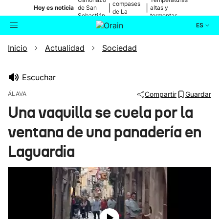
compases
|
|
Hoy es noticia
de San
altas y
de La
Sebastián
tormentas
Blanca
ES
Inicio
Actualidad
Sociedad
Actualidad
Buscador
Política
Escuchar
ÁLAVA
Compartir
Guardar
Cultura
Una vaquilla se cuela por la
ventana de una panadería en
Ikusmiran
Laguardia
Eguraldia