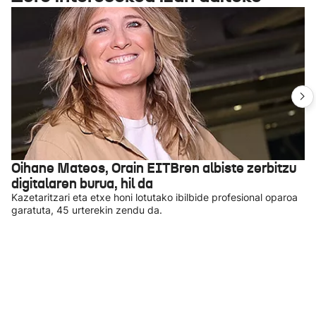
Oihane Mateos, Orain EITBren albiste zerbitzu
digitalaren burua, hil da
Kazetaritzari eta etxe honi lotutako ibilbide profesional oparoa
garatuta, 45 urterekin zendu da.