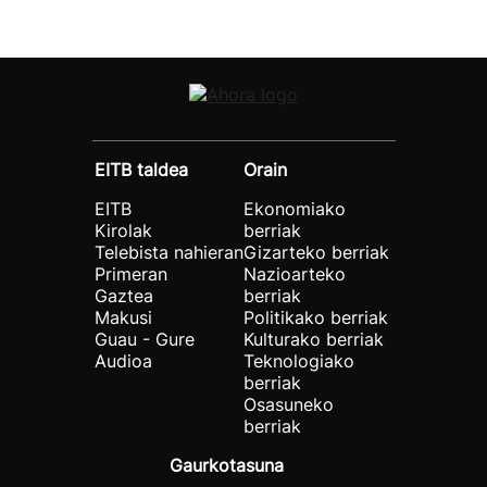
EITB taldea
Orain
EITB
Ekonomiako
Kirolak
berriak
Telebista nahieran
Gizarteko berriak
Primeran
Nazioarteko
Gaztea
berriak
Makusi
Politikako berriak
Guau - Gure
Kulturako berriak
Audioa
Teknologiako
berriak
Osasuneko
berriak
Gaurkotasuna