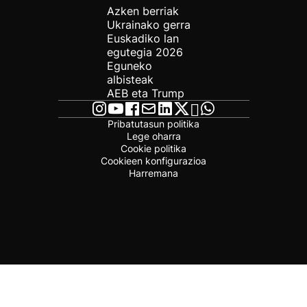
Azken berriak
Ukrainako gerra
Euskadiko lan
egutegia 2026
Eguneko
albisteak
AEB eta Trump
Pribatutasun politika
Lege oharra
Cookie politika
Cookieen konfigurazioa
Harremana