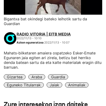
Bigantxa bat okindegi bateko leihotik sartu da
Guardian
RADIO VITORIA | EITB MEDIA
2022/11/13 - 10:10
Azken eguneratzea
2022/11/13 - 10:07
Mahats-bilketaren amaiera ospatzeko Esker-Emate
Egunaren jaia egiten ari zirela, betizu bat herriko
denda batean sartu da eta kalte materialak eragin ditu
barruan.
Gizartea
Araba
Guardia
Eguneko Titularrak
Jaiak
Animaliak
Zure interesekoa izan daiteke