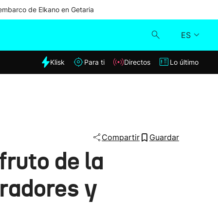
mbarco de Elkano en Getaria
ES
dia
Klisk
Para ti
Directos
Lo último
Klisk
Directos
Para ti
Compartir
Guardar
fruto de la
Lo último
uradores y