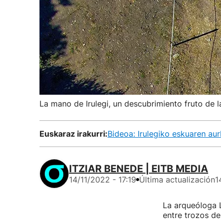
La mano de Irulegi, un descubrimiento fruto de 
Euskaraz irakurri:
Bideoa: Irulegiko eskuaren aur
ITZIAR BENEDE | EITB MEDIA
14/11/2022 - 17:19
Última actualización
1
La arqueóloga L
entre trozos d