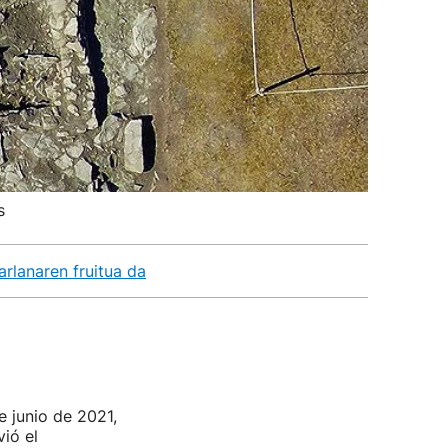
s
arlanaren fruitua da
e junio de 2021,
ió el