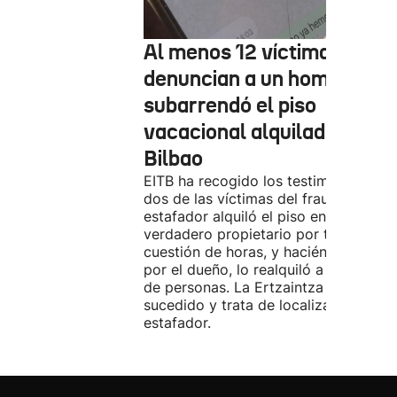
Al menos 12 víctimas
denuncian a un hombre qu
subarrendó el piso
vacacional alquilado en
Bilbao
EITB ha recogido los testimonios de
dos de las víctimas del fraude. El
estafador alquiló el piso en Airbnb a 
verdadero propietario por tres días. 
cuestión de horas, y haciéndose pasa
por el dueño, lo realquiló a una doce
de personas. La Ertzaintza investiga 
sucedido y trata de localizar al
estafador.