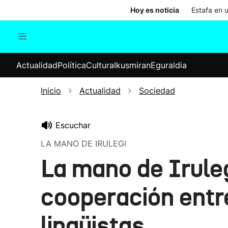
Hoy es noticia
Estafa en 
Actualidad
Política
Cul
Actualidad
Política
Cultura
Ikusmiran
Eguraldia
Sociedad
Elecciones
Economía
Inicio
Actualidad
Sociedad
Internacional
Escuchar
LA MANO DE IRULEGI
La mano de Iruleg
cooperación entr
lingüistas