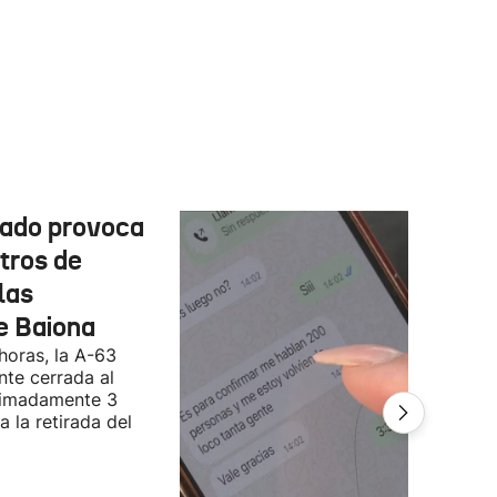
cado provoca
tros de
las
e Baiona
 horas, la A-63
te cerrada al
ximadamente 3
 la retirada del