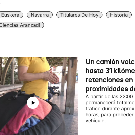
.
Euskera
Navarra
Titulares De Hoy
Historia
Ciencias Aranzadi
Un camión vol
hasta 31 kilóme
retenciones en 
proximidades d
A partir de las 22:00
permanecerá totalmen
tráfico durante apro
horas, para proceder a
vehículo.