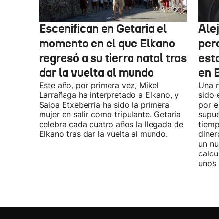
Escenifican en Getaria el
Ale
momento en el que Elkano
per
regresó a su tierra natal tras
esta
dar la vuelta al mundo
en 
Este año, por primera vez, Mikel
Una n
Larrañaga ha interpretado a Elkano, y
sido 
Saioa Etxeberria ha sido la primera
por e
mujer en salir como tripulante. Getaria
supue
celebra cada cuatro años la llegada de
tiemp
Elkano tras dar la vuelta al mundo.
diner
un nu
calcu
unos 