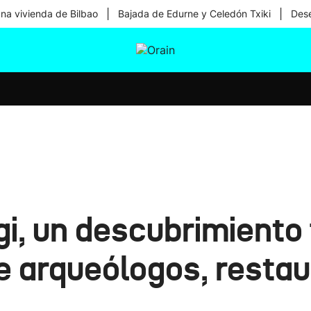
|
|
una vivienda de Bilbao
Bajada de Edurne y Celedón Txiki
Dese
tura
Ikusmiran
Egural
Salud
Tecnología
i, un descubrimiento 
e arqueólogos, resta