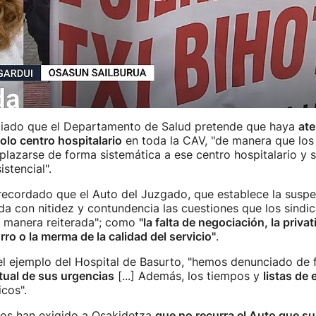
ciado que el Departamento de Salud pretende que haya
ate
olo centro hospitalario
en toda la CAV, "de manera que los 
lazarse de forma sistemática a ese centro hospitalario y s
istencial".
recordado que el Auto del Juzgado, que establece la suspe
rda con nitidez y contundencia las cuestiones que los sindi
 manera reiterada"; como
"la falta de negociación, la privat
rro o la merma de la calidad del servicio"
.
el ejemplo del Hospital de Basurto, "hemos denunciado de 
tual de sus urgencias
[...] Además, los tiempos y
listas de 
cos".
atos han exigido a Osakidetza
que no recurra el Auto que s