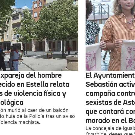
expareja del hombre
El Ayuntamient
ecido en Estella relata
Sebastián activ
 de violencia física y
campaña contr
cológica
sexistas de Ast
rón murió al caer de un balcón
que contará co
o huía de la Policía tras un aviso
morado en el B
iolencia machista.
La concejala de Igua
Oyarbide, desea que 