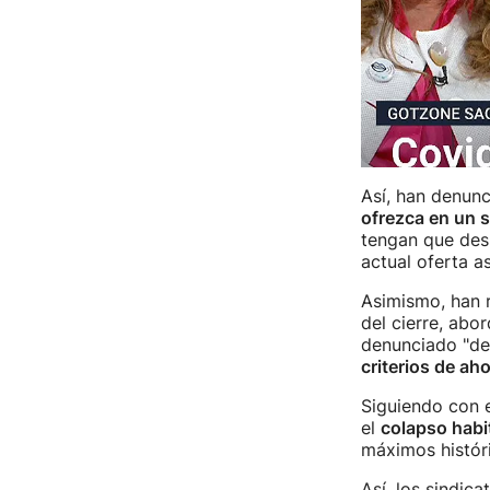
Así, han denun
ofrezca en un s
tengan que desp
actual oferta as
Asimismo, han 
del cierre, abo
denunciado "de
criterios de aho
Siguiendo con 
el
colapso habi
máximos históri
Así, los sindic