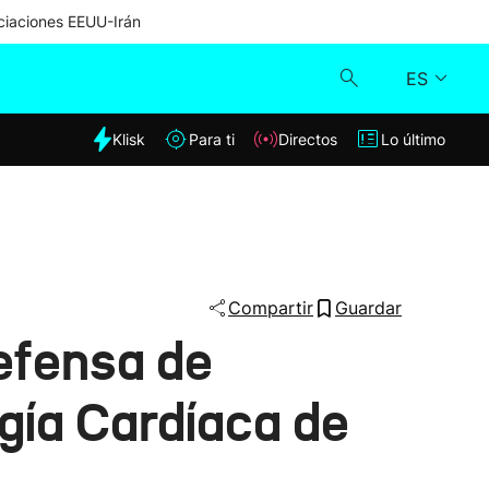
iaciones EEUU-Irán
ES
dia
Klisk
Para ti
Directos
Lo último
Klisk
Directos
Para ti
Compartir
Guardar
efensa de
Lo último
ugía Cardíaca de