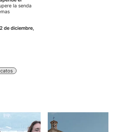
upere la senda
lemas
2 de diciembre,
icatos