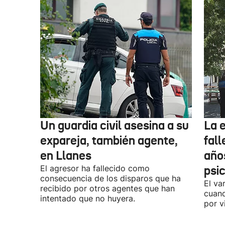
Un guardia civil asesina a su
La 
expareja, también agente,
fall
en Llanes
años
El agresor ha fallecido como
psi
consecuencia de los disparos que ha
El va
recibido por otros agentes que han
cuand
intentado que no huyera.
por v