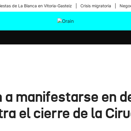
|
|
iestas de La Blanca en Vitoria-Gasteiz
Crisis migratoria
Negoc
tura
Ikusmiran
Egural
Salud
Tecnología
n a manifestarse en d
ra el cierre de la Cir