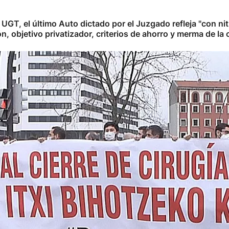
T, el último Auto dictado por el Juzgado refleja "con nit
 objetivo privatizador, criterios de ahorro y merma de la ca