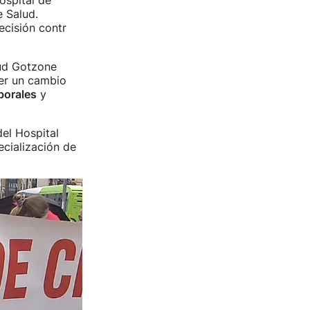
ospital de
 Salud.
ecisión contr
lud Gotzone
er un cambio
borales
y
del Hospital
ecialización de