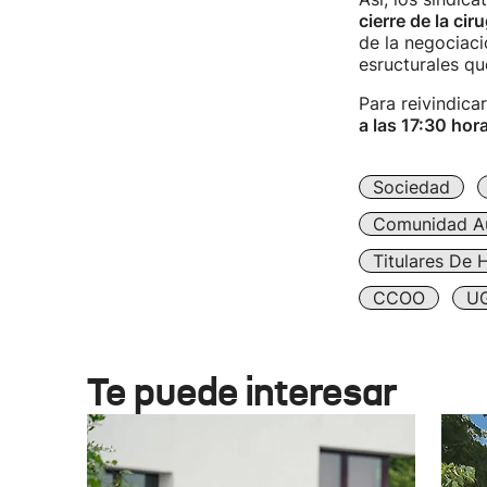
cierre de la cir
de la negociaci
esructurales qu
Para reivindica
a las 17:30 hor
Sociedad
Comunidad A
Titulares De 
CCOO
U
Te puede interesar