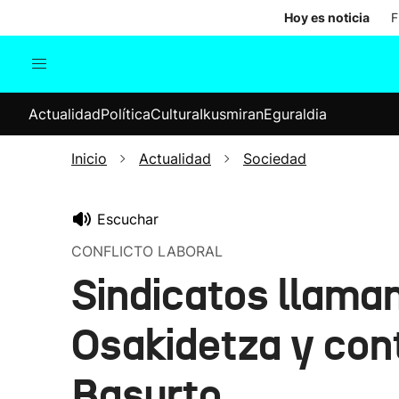
Hoy es noticia
F
Actualidad
Política
Cul
Actualidad
Política
Cultura
Ikusmiran
Eguraldia
Sociedad
Elecciones
Economía
Inicio
Actualidad
Sociedad
Internacional
Escuchar
CONFLICTO LABORAL
Sindicatos llama
Osakidetza y cont
Basurto