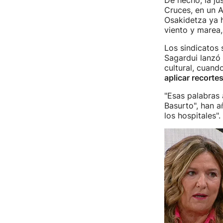
De hecho, la ju
Cruces, en un 
Osakidetza ya 
viento y marea,
Los sindicatos 
Sagardui lanzó
cultural, cuand
aplicar recortes
"Esas palabras 
Basurto", han a
los hospitales".