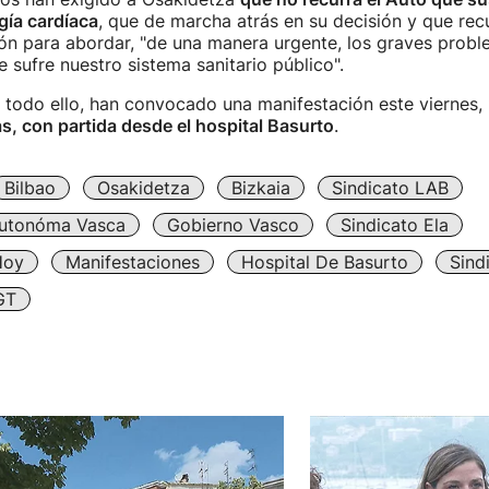
ugía cardíaca
, que de marcha atrás en su decisión y que rec
ón para abordar, "de una manera urgente, los graves prob
e sufre nuestro sistema sanitario público".
r todo ello, han convocado una manifestación este viernes,
as, con partida desde el hospital Basurto
.
Bilbao
Osakidetza
Bizkaia
Sindicato LAB
utonóma Vasca
Gobierno Vasco
Sindicato Ela
Hoy
Manifestaciones
Hospital De Basurto
Sind
GT