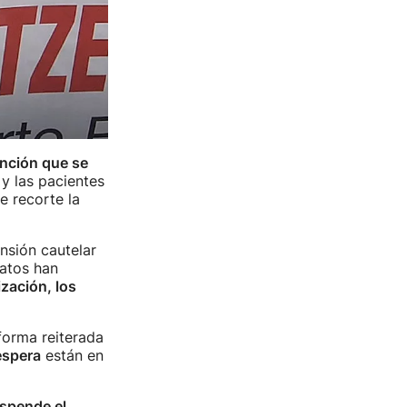
nción que se
y las pacientes
e recorte la
nsión cautelar
catos han
ización, los
forma reiterada
espera
están en
uspende el