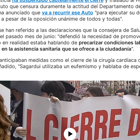
sticia
ha suspendido cautelarmente el cierre
y traslado al H
Auto que censura duramente la actitud del Departamento de
ha anunciado que
va a recurrir ese Auto
"para ejecutar su d
 a pesar de la oposición unánime de todos y todas".
se han referido a las declaraciones que la consejera de Sa
 el pasado mes de junio: "defendió la necesidad de promov
o en realidad estaba hablando de
precarizar condiciones la
 en la asistencia sanitaria
que se ofrece a la ciudadanía
".
anticipaban medidas como el cierre de la cirugía cardíaca 
ñadido, "Sagardui utilizaba un eufemismo y hablaba de esp