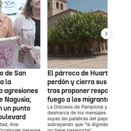
o de San
El párroco de Huarte pide
a la
perdón y cierra sus redes
a agresiones
tras proponer responder c
e Nagusia,
fuego a los migrantes
n un punto
La Diócesis de Pamplona y Tudela se
desmarca de los mensajes y hace
oulevard
suyas las palabras del papa
ldad, Ane
subrayando que "la dignidad humana
"cualquier persona
no tiene pasaporte".