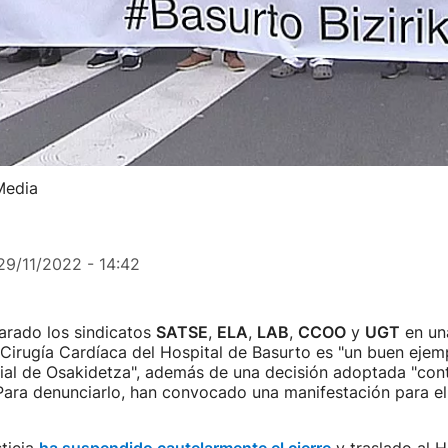
 Media
29/11/2022 - 14:42
arado los sindicatos
SATSE
,
ELA
,
LAB
,
CCOO
y
UGT
en una
 Cirugía Cardíaca del Hospital de Basurto es "un buen ejem
rial de Osakidetza", además de una decisión adoptada "con
 Para denunciarlo, han convocado una manifestación para e