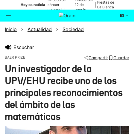
Fiestas de
|
|
Hoy es noticia
cáncer
12 de
La Blanca
colorrectal
agosto
ES
Inicio
Actualidad
Sociedad
Actualidad
Buscador
Política
Escuchar
BAER PRIZE
Compartir
Guardar
Cultura
Un investigador de la
UPV/EHU recibe uno de los
Ikusmiran
principales reconocimientos
Eguraldia
del ámbito de las
matemáticas