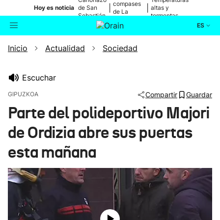
compases
|
|
Hoy es noticia
de San
altas y
de La
Sebastián
tormentas
Blanca
ES
Inicio
Actualidad
Sociedad
Actualidad
Buscador
Política
Escuchar
GIPUZKOA
Compartir
Guardar
Cultura
Parte del polideportivo Majori
de Ordizia abre sus puertas
Ikusmiran
esta mañana
Eguraldia