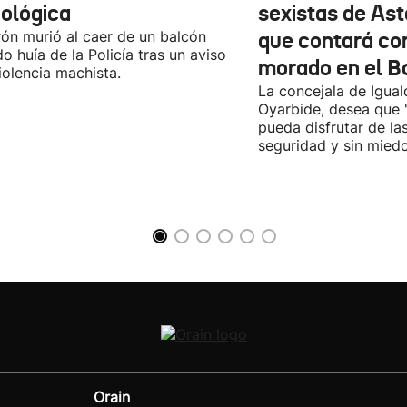
cológica
sexistas de Ast
rón murió al caer de un balcón
que contará co
o huía de la Policía tras un aviso
morado en el B
iolencia machista.
La concejala de Igua
Oyarbide, desea que 
pueda disfrutar de la
seguridad y sin miedo
Orain