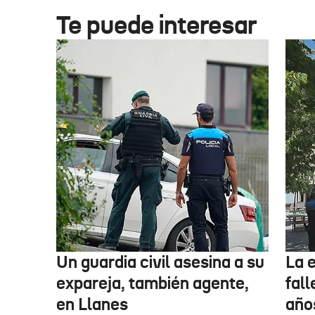
Te puede interesar
Un guardia civil asesina a su
La 
expareja, también agente,
fall
en Llanes
años