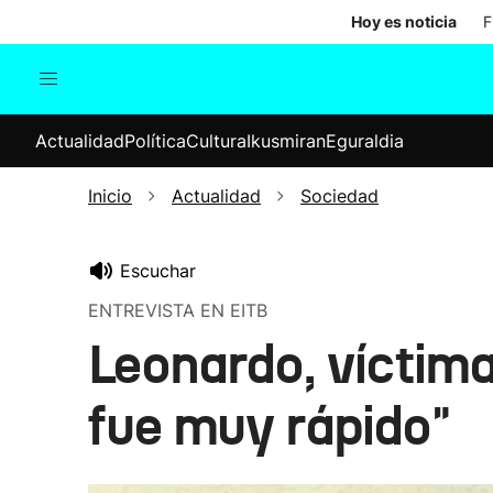
Hoy es noticia
F
Actualidad
Política
Cul
Actualidad
Política
Cultura
Ikusmiran
Eguraldia
Sociedad
Elecciones
Economía
Inicio
Actualidad
Sociedad
Internacional
Escuchar
ENTREVISTA EN EITB
Leonardo, víctima
fue muy rápido"