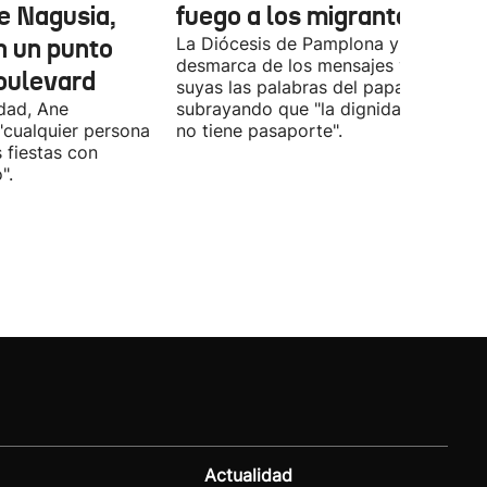
e Nagusia,
fuego a los migrantes
n un punto
La Diócesis de Pamplona y Tudela se
desmarca de los mensajes y hace
oulevard
suyas las palabras del papa
ldad, Ane
subrayando que "la dignidad humana
"cualquier persona
no tiene pasaporte".
s fiestas con
".
Actualidad