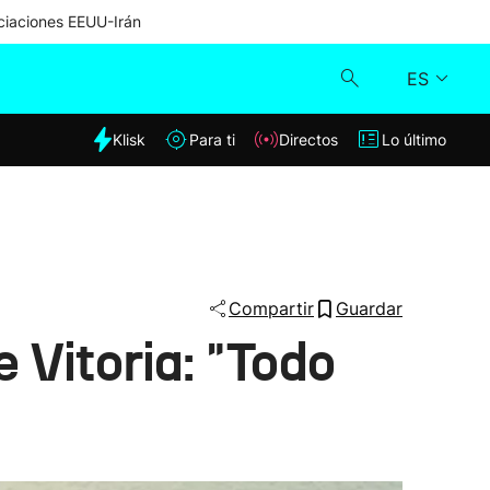
iaciones EEUU-Irán
ES
dia
Klisk
Para ti
Directos
Lo último
Klisk
Directos
Para ti
Compartir
Guardar
 Vitoria: "Todo
Lo último