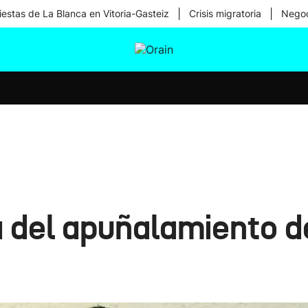
|
|
iestas de La Blanca en Vitoria-Gasteiz
Crisis migratoria
Negoc
tura
Ikusmiran
Egural
Salud
Tecnología
 del apuñalamiento de