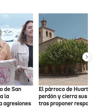
o de San
El párroco de Huarte pide
a la
perdón y cierra sus redes
a agresiones
tras proponer responder c