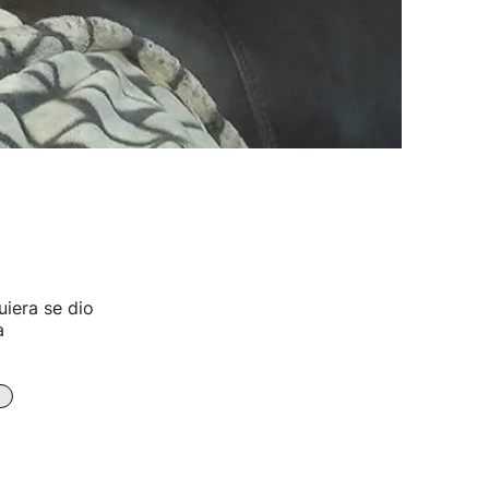
uiera se dio
a