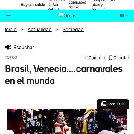
compases
|
|
Hoy es noticia
de San
altas y
de La
Sebastián
tormentas
Blanca
ES
Inicio
Actualidad
Sociedad
Actualidad
Buscador
Política
Escuchar
FOTOS
Compartir
Guardar
Cultura
Brasil, Venecia....carnavales
en el mundo
Ikusmiran
Eguraldia
Foto
1 / 29