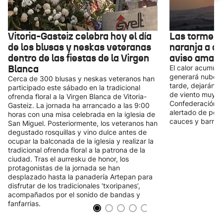
Vitoria-Gasteiz celebra hoy el día
Las torment
de los blusas y neskas veteranas
naranja a c
dentro de las fiestas de la Virgen
aviso amarill
Blanca
El calor acumul
generará nubes 
Cerca de 300 blusas y neskas veteranos han
tarde, dejarán 
participado este sábado en la tradicional
de viento muy f
ofrenda floral a la Virgen Blanca de Vitoria-
Confederación H
Gasteiz. La jornada ha arrancado a las 9:00
alertado de posi
horas con una misa celebrada en la iglesia de
cauces y barran
San Miguel. Posteriormente, los veteranos han
degustado rosquillas y vino dulce antes de
ocupar la balconada de la iglesia y realizar la
tradicional ofrenda floral a la patrona de la
ciudad. Tras el aurresku de honor, los
protagonistas de la jornada se han
desplazado hasta la panadería Artepan para
disfrutar de los tradicionales ‘txoripanes’,
acompañados por el sonido de bandas y
fanfarrias.